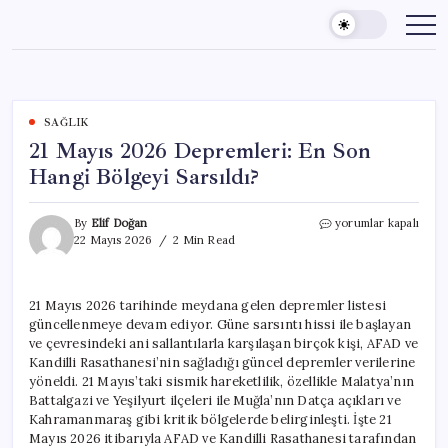
Skip
to
content
SAĞLIK
21 Mayıs 2026 Depremleri: En Son
Hangi Bölgeyi Sarsıldı?
21
By
Elif Doğan
yorumlar kapalı
Mayıs
22 Mayıs 2026
2 Min Read
2026
Depremleri:
En
21 Mayıs 2026 tarihinde meydana gelen depremler listesi
Son
güncellenmeye devam ediyor. Güne sarsıntı hissi ile başlayan
Hangi
Bölgeyi
ve çevresindeki ani sallantılarla karşılaşan birçok kişi, AFAD ve
Sarsıldı?
Kandilli Rasathanesi’nin sağladığı güncel depremler verilerine
için
yöneldi. 21 Mayıs’taki sismik hareketlilik, özellikle Malatya’nın
Battalgazi ve Yeşilyurt ilçeleri ile Muğla’nın Datça açıkları ve
Kahramanmaraş gibi kritik bölgelerde belirginleşti. İşte 21
Mayıs 2026 itibarıyla AFAD ve Kandilli Rasathanesi tarafından