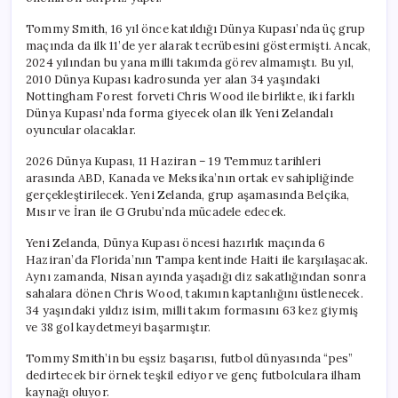
Tommy Smith, 16 yıl önce katıldığı Dünya Kupası’nda üç grup
maçında da ilk 11’de yer alarak tecrübesini göstermişti. Ancak,
2024 yılından bu yana milli takımda görev almamıştı. Bu yıl,
2010 Dünya Kupası kadrosunda yer alan 34 yaşındaki
Nottingham Forest forveti Chris Wood ile birlikte, iki farklı
Dünya Kupası’nda forma giyecek olan ilk Yeni Zelandalı
oyuncular olacaklar.
2026 Dünya Kupası, 11 Haziran – 19 Temmuz tarihleri
arasında ABD, Kanada ve Meksika’nın ortak ev sahipliğinde
gerçekleştirilecek. Yeni Zelanda, grup aşamasında Belçika,
Mısır ve İran ile G Grubu’nda mücadele edecek.
Yeni Zelanda, Dünya Kupası öncesi hazırlık maçında 6
Haziran’da Florida’nın Tampa kentinde Haiti ile karşılaşacak.
Aynı zamanda, Nisan ayında yaşadığı diz sakatlığından sonra
sahalara dönen Chris Wood, takımın kaptanlığını üstlenecek.
34 yaşındaki yıldız isim, milli takım formasını 63 kez giymiş
ve 38 gol kaydetmeyi başarmıştır.
Tommy Smith’in bu eşsiz başarısı, futbol dünyasında “pes”
dedirtecek bir örnek teşkil ediyor ve genç futbolculara ilham
kaynağı oluyor.