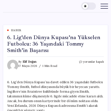
Skip
to
content
HABER
6. Lig’den Dünya Kupası’na Yükselen
Futbolcu: 36 Yaşındaki Tommy
Smith’in Başarısı
6.
By
Elif Doğan
yorumlar kapalı
Lig’den
17 Mayıs 2026
1 Min Read
Dünya
Kupası’na
Yükselen
6. Lig’den Dünya Kupası’na davet edilen 36 yaşındaki futbolcu
Futbolcu:
Tommy Smith, futbol dünyasında büyük bir heyecan yarattı.
36
Yaşındaki
İngiltere’nin Braintree kulübünde forma giyen Smith,
Tommy
takımının küme düşmesiyle 6. ligde mücadele etme kararı aldı.
Smith’in
Ancak, bu durum onun kariyerinde bir dönüm noktası oldu.
Başarısı
Yeni Zelanda, 2026 Dünya Kupası kadrosuna Smith’i alarak
için
önemli bir sürpriz yaptı.