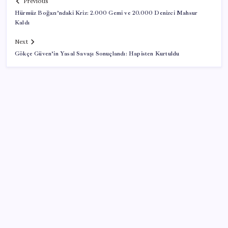
Previous
Hürmüz Boğazı’ndaki Kriz: 2.000 Gemi ve 20.000 Denizci Mahsur
Kaldı
Next
Gökçe Güven’in Yasal Savaşı Sonuçlandı: Hapisten Kurtuldu
SON YAZILAR
Oylamaya saatler kala Fatih Erbakan fikrini değiştirdi
Fındıkta kokarca alarmında sevindiren gelişme:
Yüksek kesimlerden çekildi