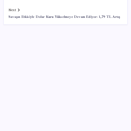
Next
Savaşın Etkisiyle Dolar Kuru Yükselmeye Devam Ediyor: 1,79 TL Artış
SON YAZILAR
8 günün bilançosu açıklandı… O sınıra yaklaştı: İşte
YENİ Parti’ye bağış kampanyasında son durum
Merkez Bankası döviz ve altın rezervleri açıklandı:
Kasada son durum ne?
Elif Buse Doğan Gözü Kapalı Teknolojik Cihazları