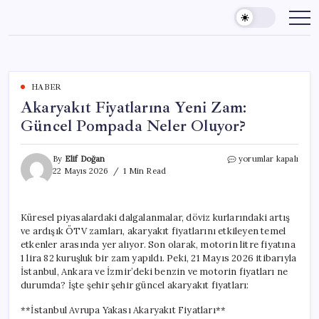
Skip
to
content
HABER
Akaryakıt Fiyatlarına Yeni Zam:
Güncel Pompada Neler Oluyor?
Akaryakıt
By
Elif Doğan
yorumlar kapalı
Fiyatlarına
22 Mayıs 2026
1 Min Read
Yeni
Zam:
Güncel
Küresel piyasalardaki dalgalanmalar, döviz kurlarındaki artış
Pompada
ve ardışık ÖTV zamları, akaryakıt fiyatlarını etkileyen temel
Neler
Oluyor?
etkenler arasında yer alıyor. Son olarak, motorin litre fiyatına
için
1 lira 82 kuruşluk bir zam yapıldı. Peki, 21 Mayıs 2026 itibarıyla
İstanbul, Ankara ve İzmir’deki benzin ve motorin fiyatları ne
durumda? İşte şehir şehir güncel akaryakıt fiyatları:
**İstanbul Avrupa Yakası Akaryakıt Fiyatları**