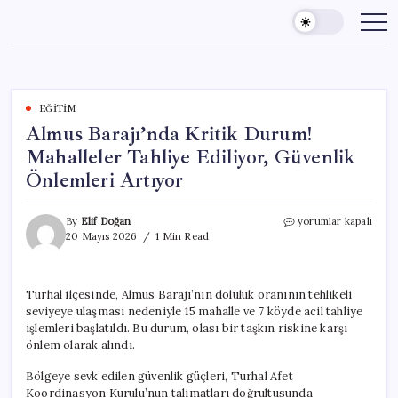
Skip
to
content
EĞITIM
Almus Barajı’nda Kritik Durum!
Mahalleler Tahliye Ediliyor, Güvenlik
Önlemleri Artıyor
Almus
By
Elif Doğan
yorumlar kapalı
Barajı’nda
20 Mayıs 2026
1 Min Read
Kritik
Durum!
Mahalleler
Turhal ilçesinde, Almus Barajı’nın doluluk oranının tehlikeli
Tahliye
seviyeye ulaşması nedeniyle 15 mahalle ve 7 köyde acil tahliye
Ediliyor,
Güvenlik
işlemleri başlatıldı. Bu durum, olası bir taşkın riskine karşı
Önlemleri
önlem olarak alındı.
Artıyor
için
Bölgeye sevk edilen güvenlik güçleri, Turhal Afet
Koordinasyon Kurulu’nun talimatları doğrultusunda