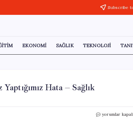
Subscribe t
ĞİTİM
EKONOMİ
SAĞLIK
TEKNOLOJİ
TANI
Yaptığımız Hata – Sağlık
Bebek
yorumlar kapal
Bakımında
Günde
10