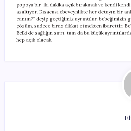
popoyu bir–iki dakika açık bırakmak ve kendi kendin
azaltıyor. Kısacası ebeveynlikte her detayın bir an
canım?” deyip geçtiğimiz ayrıntılar, bebeğimizin gü
çözüm, sadece biraz dikkat etmekten ibarettir. Beb
Belki de sağlığın sırrı, tam da bu küçük ayrıntılar
hep açık olacak.
El