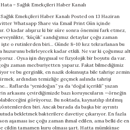
Kez
Yaptığımız
Sağlık Emekçileri Haber Kanalı Posted on 13 Haziran
Hata
itter Whatsapp Share via Email Print Gün içinde
–
r. O kadar alışırız ki bir süre sonra önemini fark etmez,
Sağlık
Emekçileri
ebeveynlikte, “küçük” sandığımız detaylar çoğu zaman
Haber
e işte o rutinlerden biri… Günde 8–10 kez tekrarlanan bu
Kanalı
a huzurunu belirleyecek kadar etkili. Ne var ki çoğumuz al
için
yoruz . Oysa işin duygusal ve fizyolojik bir boyutu da var.
 çoğu zaman mecburiyetten yaparız. Fakat bilmediğimiz
riyor ve bu gerginlik, en nazik dokunuşta bile tahrişe zemin
ştirmek, ardından temizliğe geçmek aslında tahrişi
ne… Raflarda “yenidoğan” ya da “doğal içerikli” yazan
erin arkasını çevirdiğimizde bazı koruyucuların —örneğin
abileceğini görüyoruz. Bu noktada, kaynatılıp ılıtılmış
 yöntemlerden biri. Ancak burada da başka bir ayrıntı
utuda bekletmek bakterilere davetiye çıkarıyor. En fazla
 son aşaması ise çoğu zaman ihmal edilen, ama belki de en
ce cildin tamamen kuru olması şart. Hatta mümkünse