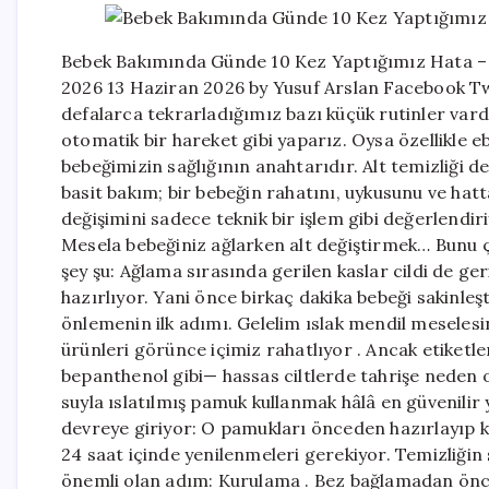
Bebek Bakımında Günde 10 Kez Yaptığımız Hata – 
2026 13 Haziran 2026 by Yusuf Arslan Facebook Tw
defalarca tekrarladığımız bazı küçük rutinler vardı
otomatik bir hareket gibi yaparız. Oysa özellikle 
bebeğimizin sağlığının anahtarıdır. Alt temizliği d
basit bakım; bir bebeğin rahatını, uykusunu ve hatt
değişimini sadece teknik bir işlem gibi değerlendiri
Mesela bebeğiniz ağlarken alt değiştirmek… Bunu
şey şu: Ağlama sırasında gerilen kaslar cildi de ge
hazırlıyor. Yani önce birkaç dakika bebeği sakinle
önlemenin ilk adımı. Gelelim ıslak mendil meselesi
ürünleri görünce içimiz rahatlıyor . Ancak etiketl
bepanthenol gibi— hassas ciltlerde tahrişe neden ol
suyla ıslatılmış pamuk kullanmak hâlâ en güvenilir
devreye giriyor: O pamukları önceden hazırlayıp k
24 saat içinde yenilenmeleri gerekiyor. Temizliğin
önemli olan adım: Kurulama . Bez bağlamadan ön