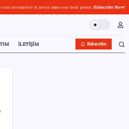
o our newsletter & never miss our best posts.
Subscribe Now!
TIM
İLETİŞİM
Subscribe
SON YAZILAR
ı
28 ilde CHP’li başkan kalmadı! YENİ Parti’ye
geçen CHP’li belediye başkanı sayısı belli