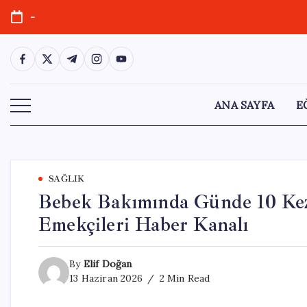
Skip
-
to
content
https://www.facebook.com/
https://twitter.com/
https://t.me/
https://www.instagram.com/
https://youtube.com/
ANA SAYFA
E
SAĞLIK
Bebek Bakımında Günde 10 Kez 
Emekçileri Haber Kanalı
By
Elif Doğan
13 Haziran 2026
2 Min Read