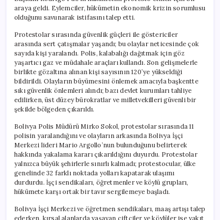
araya geldi. Eylemciler, hükümetin ekonomik krizin sorumlusu
olduğunu savunarak istifasını talep etti.
Protestolar sırasında güvenlik güçleri ile göstericiler
arasında sert çatışmalar yaşandı; bu olaylar neticesinde çok
sayıda kişi yaralandı. Polis, kalabalığı dağıtmak için göz
yaşartıcı gaz ve müdahale araçları kullandı. Son gelişmelerle
birlikte gözaltına alınan kişi sayısının 120’ye yükseldiği
bildirildi. Olayların büyümesini önlemek amacıyla başkentte
sıkı güvenlik önlemleri alındı; bazı devlet kurumları tahliye
edilirken, üst düzey bürokratlar ve milletvekilleri güvenli bir
şekilde bölgeden çıkarıldı.
Bolivya Polis Müdürü Mirko Sokol, protestolar sırasında 11
polisin yaralandığını ve olayların arkasında Bolivya İşçi
Merkezi lideri Mario Argollo’nun bulunduğunu belirterek
hakkında yakalama kararı çıkarıldığını duyurdu. Protestolar
yalnızca büyük şehirlerle sınırlı kalmadı; protestocular, ülke
genelinde 32 farklı noktada yolları kapatarak ulaşımı
durdurdu. İşçi sendikaları, öğretmenler ve köylü grupları,
hükümete karşı ortak bir tavır sergilemeye başladı.
Bolivya İşçi Merkezi ve öğretmen sendikaları, maaş artışı talep
ederken, kırsal alanlarda yaşayan çiftçiler ve köylüler ise yakıt