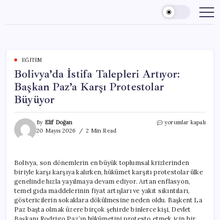
Skip
to
content
EĞITIM
Bolivya’da İstifa Talepleri Artıyor:
Başkan Paz’a Karşı Protestolar
Büyüyor
Bolivya’da
By
Elif Doğan
yorumlar kapalı
İstifa
20 Mayıs 2026
2 Min Read
Talepleri
Artıyor:
Başkan
Bolivya, son dönemlerin en büyük toplumsal krizlerinden
Paz’a
biriyle karşı karşıya kalırken, hükümet karşıtı protestolar ülke
Karşı
Protestolar
genelinde hızla yayılmaya devam ediyor. Artan enflasyon,
Büyüyor
temel gıda maddelerinin fiyat artışları ve yakıt sıkıntıları,
için
göstericilerin sokaklara dökülmesine neden oldu. Başkent La
Paz başta olmak üzere birçok şehirde binlerce kişi, Devlet
Başkanı Rodrigo Paz’ın hükümetini protesto etmek için bir