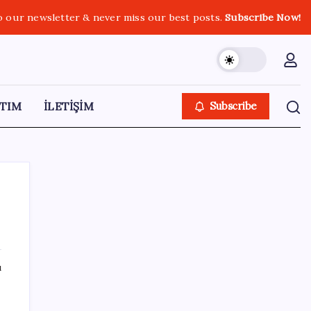
o our newsletter & never miss our best posts.
Subscribe Now!
TIM
İLETİŞİM
Subscribe
SON YAZILAR
ı
8 günün bilançosu açıklandı… O sınıra
yaklaştı: İşte YENİ Parti’ye bağış