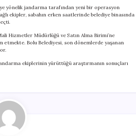
Arama
Ş.’ye yönelik jandarma tarafından yeni bir operasyon
Çalışmaları
ağlı ekipler, sabahın erken saatlerinde belediye binasında
Devam
eçti.
Ediyor
için
Mali Hizmetler Müdürlüğü ve Satın Alma Birimi’ne
am etmekte. Bolu Belediyesi, son dönemlerde yaşanan
or.
n, jandarma ekiplerinin yürüttüğü araştırmanın sonuçları