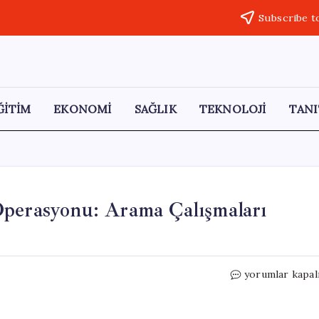
Subscribe t
ĞİTİM
EKONOMİ
SAĞLIK
TEKNOLOJİ
TANI
Operasyonu: Arama Çalışmaları
Bolu
yorumlar kapal
Belediyesi’nde
Jandarma
Operasyonu: