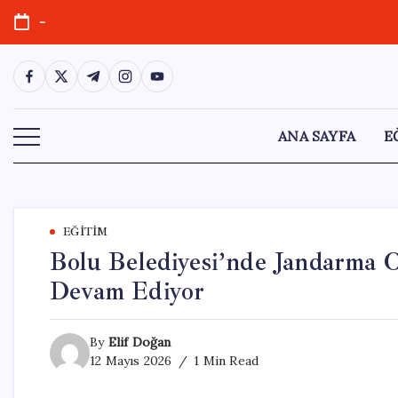
Skip
-
to
content
https://www.facebook.com/
https://twitter.com/
https://t.me/
https://www.instagram.com/
https://youtube.com/
ANA SAYFA
E
EĞITIM
Bolu Belediyesi’nde Jandarma 
Devam Ediyor
By
Elif Doğan
12 Mayıs 2026
1 Min Read