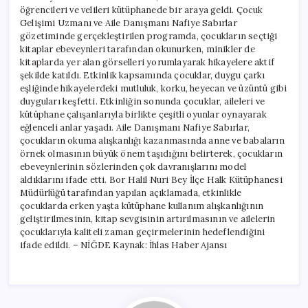
öğrencileri ve velileri kütüphanede bir araya geldi. Çocuk
Gelişimi Uzmanı ve Aile Danışmanı Nafiye Sabırlar
gözetiminde gerçekleştirilen programda, çocukların seçtiği
kitaplar ebeveynleri tarafından okunurken, minikler de
kitaplarda yer alan görselleri yorumlayarak hikayelere aktif
şekilde katıldı. Etkinlik kapsamında çocuklar, duygu çarkı
eşliğinde hikayelerdeki mutluluk, korku, heyecan ve üzüntü gibi
duyguları keşfetti. Etkinliğin sonunda çocuklar, aileleri ve
kütüphane çalışanlarıyla birlikte çeşitli oyunlar oynayarak
eğlenceli anlar yaşadı. Aile Danışmanı Nafiye Sabırlar,
çocukların okuma alışkanlığı kazanmasında anne ve babaların
örnek olmasının büyük önem taşıdığını belirterek, çocukların
ebeveynlerinin sözlerinden çok davranışlarını model
aldıklarını ifade etti. Bor Halil Nuri Bey İlçe Halk Kütüphanesi
Müdürlüğü tarafından yapılan açıklamada, etkinlikle
çocuklarda erken yaşta kütüphane kullanım alışkanlığının
geliştirilmesinin, kitap sevgisinin artırılmasının ve ailelerin
çocuklarıyla kaliteli zaman geçirmelerinin hedeflendiğini
ifade edildi. – NİĞDE Kaynak: İhlas Haber Ajansı