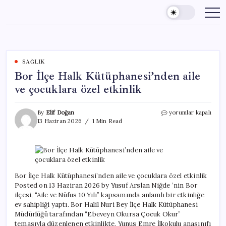
Skip
to
content
SAĞLIK
Bor İlçe Halk Kütüphanesi’nden aile
ve çocuklara özel etkinlik
Bor
By
Elif Doğan
yorumlar kapalı
İlçe
13 Haziran 2026
1 Min Read
Halk
Kütüphanesi’nden
aile
ve
çocuklara
özel
Bor İlçe Halk Kütüphanesi’nden aile ve çocuklara özel etkinlik
etkinlik
Posted on 13 Haziran 2026 by Yusuf Arslan Niğde ‘nin Bor
için
ilçesi, “Aile ve Nüfus 10 Yılı” kapsamında anlamlı bir etkinliğe
ev sahipliği yaptı. Bor Halil Nuri Bey İlçe Halk Kütüphanesi
Müdürlüğü tarafından “Ebeveyn Okursa Çocuk Okur”
temasıyla düzenlenen etkinlikte, Yunus Emre İlkokulu anasınıfı