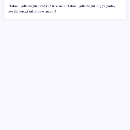
Hakan Çalhanoğlu kimdir? Orta saha Hakan Çalhanoğlu kaç yaşında,
nereli, hangi takımda oynuyor?
SON YAZILAR
Sürekli maddi sorun yaşayan insanların beyni daha
çabuk yaşlanabiliyor: ‘Beyin de yoruluyor’
Ekran Kartı Fiyatlarına Zam Yolda: Yüzde 40’a Varan
Fiyat Artışı
Google Messages’a Yeni Uzun Basma Menüsü Geldi
Çıkarılabilir Bataryalı Telefonlar Geri Dönüyor