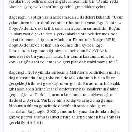
yasaların ve belirsizliklerin giderilmesi için bir “Deniz Yetki
EGAYDAAK
Alanları Çerçeve Yasası”nın gerekliliğine dikkat çekti.
Mutlaka
Dahil
Bağcıoğlu, yaptığı yazılı açıklamada şu ifadeleri kullandı: “Uzun
Edilmeli”
yıllar süren hazırlık sürecinin ardından bu yasa, Ege Denizi ve
için
Doğu Akdeniz’deki kritik sorunlara çözüm sunmalıdır. Bugün,
uluslararası ölçekte deniz yetki alanlarının belirlenmesinde
hayati öneme sahip olan Münhasır Ekonomik Bölge (MEB)
Doğu Akdeniz’de acilen ilan edilmelidir. Ayrıca, Ege
Denizi’ndeki egemenliğimizin temeli olan EGAYDAAK
meselesi de bu yasayla hukuki bir zemin kazanmalıdır. Bu
konular göz ardı edilemez ve geri planda bırakılmamalıdır.”
Bağcıoğlu, 2019 yılında Birleşmiş Milletler’e bildirilen sınırlar
doğrultusunda, Doğu Akdeniz’de MEB ilanının bir an önce
gerçekleştirilmesi gerektiğini vurguladı. Bu adımın, balıkçılık
gibi alanlarda üçüncü taraf devletlerin hak ihlallerinin önüne
geçeceğini ve Türk haklarının korunmasını sağlayacağını
ifade etti. Ayrıca, Türkiye’nin sondaj ve araştırma gemisi
filosunun dünya genelinde dördüncü sırada olduğunu
hatırlatan Bağcıoğlu, 2020 yılından bu yana durdurulan doğal
gaz ve petrol arama faaliyetlerine acilen yeniden başlanması
gerektiğini belirtti.