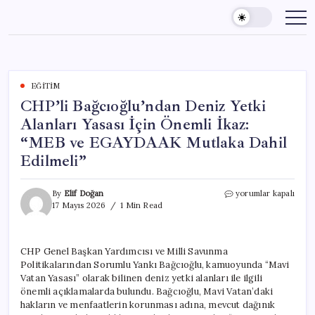
Skip
to
content
EĞITIM
CHP’li Bağcıoğlu’ndan Deniz Yetki
Alanları Yasası İçin Önemli İkaz:
“MEB ve EGAYDAAK Mutlaka Dahil
Edilmeli”
CHP’li
By
Elif Doğan
yorumlar kapalı
Bağcıoğlu’ndan
17 Mayıs 2026
1 Min Read
Deniz
Yetki
Alanları
CHP Genel Başkan Yardımcısı ve Milli Savunma
Yasası
Politikalarından Sorumlu Yankı Bağcıoğlu, kamuoyunda “Mavi
İçin
Önemli
Vatan Yasası” olarak bilinen deniz yetki alanları ile ilgili
İkaz:
önemli açıklamalarda bulundu. Bağcıoğlu, Mavi Vatan’daki
“MEB
hakların ve menfaatlerin korunması adına, mevcut dağınık
ve