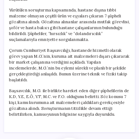
Yürütülen soruşturma kapsamında, hastane dışına tıbbi
malzeme olmayan çeşitli ürün ve eşyaları çıkaran 7 şüpheli
gözaltına alındı. Gözaltına alınanlar arasında mutfak görevlisi,
şoför ve hasta bakıcı gibi hastane çalışanlarının bulunduğu
bildirildi. Şüpheliler, “hırsızlık” ve “dolandırıcılık”
suçlamalarıyla emniyette sorgulanmakta.
Çorum Cumhuriyet Başsavcılığı, hastanede hizmetli olarak
görev yapan M.G.’nin, kuruma ait malzemeleri dışarı çıkararak
bir market çalışanına verdiğini açıkladı. Yapılan
incelemelerde, M.G.’nin bu eylemi sürekli ve planlı bir şekilde
gerçekleştirdiği anlaşıldı. Bunun üzerine teknik ve fiziki takip
başlatıldı.
Başsavcılık, M.G. ile birlikte hareket eden diğer şüphelilerin de
K.D, Y.E, E.Ö, Y.T, M.C. ve F.O. olduğunu belirtti. Söz konusu 7
kişi, kamu kurumuna ait malzemeleri çaldıkları gerekçesiyle
gözaltına alındı. Soruşturmanın titizlikle devam ettiği
belirtilirken, kamuoyunun bilgisine saygıyla duyuruldu.