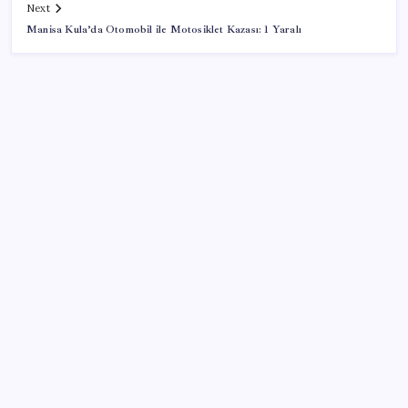
Next
Manisa Kula’da Otomobil ile Motosiklet Kazası: 1 Yaralı
SON YAZILAR
Sürekli maddi sorun yaşayan insanların beyni daha
çabuk yaşlanabiliyor: ‘Beyin de yoruluyor’
Ekran Kartı Fiyatlarına Zam Yolda: Yüzde 40’a Varan
Fiyat Artışı
Google Messages’a Yeni Uzun Basma Menüsü Geldi
Çıkarılabilir Bataryalı Telefonlar Geri Dönüyor