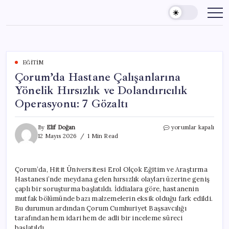
Skip
to
content
EĞITIM
Çorum’da Hastane Çalışanlarına
Yönelik Hırsızlık ve Dolandırıcılık
Operasyonu: 7 Gözaltı
Çorum’da
By
Elif Doğan
yorumlar kapalı
Hastane
12 Mayıs 2026
1 Min Read
Çalışanlarına
Yönelik
Hırsızlık
Çorum’da, Hitit Üniversitesi Erol Olçok Eğitim ve Araştırma
ve
Hastanesi’nde meydana gelen hırsızlık olayları üzerine geniş
Dolandırıcılık
Operasyonu:
çaplı bir soruşturma başlatıldı. İddialara göre, hastanenin
7
mutfak bölümünde bazı malzemelerin eksik olduğu fark edildi.
Gözaltı
Bu durumun ardından Çorum Cumhuriyet Başsavcılığı
için
tarafından hem idari hem de adli bir inceleme süreci
başlatıldı.