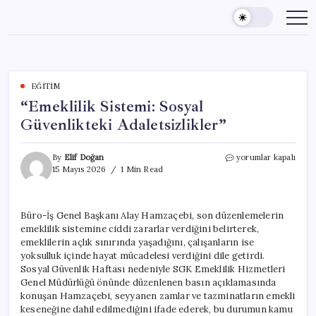
Skip
to
content
EĞITIM
“Emeklilik Sistemi: Sosyal
Güvenlikteki Adaletsizlikler”
“Emeklilik
By
Elif Doğan
yorumlar kapalı
Sistemi:
15 Mayıs 2026
1 Min Read
Sosyal
Güvenlikteki
Adaletsizlikler”
Büro-İş Genel Başkanı Alay Hamzaçebi, son düzenlemelerin
için
emeklilik sistemine ciddi zararlar verdiğini belirterek,
emeklilerin açlık sınırında yaşadığını, çalışanların ise
yoksulluk içinde hayat mücadelesi verdiğini dile getirdi.
Sosyal Güvenlik Haftası nedeniyle SGK Emeklilik Hizmetleri
Genel Müdürlüğü önünde düzenlenen basın açıklamasında
konuşan Hamzaçebi, seyyanen zamlar ve tazminatların emekli
keseneğine dahil edilmediğini ifade ederek, bu durumun kamu