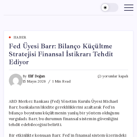
Skip
to
content
HABER
Fed Üyesi Barr: Bilanço Küçültme
Stratejisi Finansal İstikrarı Tehdit
Ediyor
Fed
By
Elif Doğan
yorumlar kapalı
Üyesi
15 Mayıs 2026
1 Min Read
Barr:
Bilanço
Küçültme
ABD Merkez Bankası (Fed) Yönetim Kurulu Üyesi Michael
Stratejisi
Barr, bankaların likidite gerekliliklerini azaltarak Fed’in
Finansal
İstikrarı
bilanço boyutunu küçültmenin yanlış bir yöntem olduğunu
Tehdit
vurguladı. Barr, bu durumun finansal sistemin güvenliğini
Ediyor
tehdit edebileceğini belirtti.
için
Bir etkinlikte konuşan Barr, Fed’in finansal sistem üzerindeki