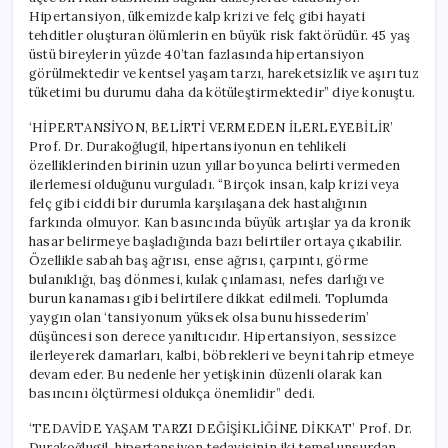
Hipertansiyon, ülkemizde kalp krizi ve felç gibi hayati
tehditler oluşturan ölümlerin en büyük risk faktörüdür. 45 yaş
üstü bireylerin yüzde 40’tan fazlasında hipertansiyon
görülmektedir ve kentsel yaşam tarzı, hareketsizlik ve aşırı tuz
tüketimi bu durumu daha da kötüleştirmektedir” diye konuştu.
‘HİPERTANSİYON, BELİRTİ VERMEDEN İLERLEYEBİLİR’
Prof. Dr. Durakoğlugil, hipertansiyonun en tehlikeli
özelliklerinden birinin uzun yıllar boyunca belirti vermeden
ilerlemesi olduğunu vurguladı. “Birçok insan, kalp krizi veya
felç gibi ciddi bir durumla karşılaşana dek hastalığının
farkında olmuyor. Kan basıncında büyük artışlar ya da kronik
hasar belirmeye başladığında bazı belirtiler ortaya çıkabilir.
Özellikle sabah baş ağrısı, ense ağrısı, çarpıntı, görme
bulanıklığı, baş dönmesi, kulak çınlaması, nefes darlığı ve
burun kanaması gibi belirtilere dikkat edilmeli. Toplumda
yaygın olan ‘tansiyonum yüksek olsa bunu hissederim’
düşüncesi son derece yanıltıcıdır. Hipertansiyon, sessizce
ilerleyerek damarları, kalbi, böbrekleri ve beyni tahrip etmeye
devam eder. Bu nedenle her yetişkinin düzenli olarak kan
basıncını ölçtürmesi oldukça önemlidir” dedi.
‘TEDAVİDE YAŞAM TARZI DEĞİŞİKLİĞİNE DİKKAT’ Prof. Dr.
Durakoğlugil, hipertansiyon tedavisinin iki temel unsurdan