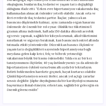
oluştuğunu, bunların ilaç tedavisi ve yaşam tarzı değişikliği
olduğunu ifade etti. “Erken evre hipertansiyon vakalarında ilaç
kullanmadan alınacak önlemler yeterli olabilir. Ancak orta ve
ileri evrelerde ilaç tedavisi şarttır. İlaçlar, yalnızca kan
basıncını düşürmekle kalmaz, aynı zamanda organ hasarını
önlemede de önemli bir rol oynar. Günlük tuz tüketimini 5
gramın altına indirmek, haftada 150 dakika düzenli aerobik
egzersiz yapmak, sağlıklı bir kiloyu korumak, alkol tüketimini
sınırlamak ve sigarayı bırakmak, kan basıncını kontrol altında
tutmada etkili yöntemlerdir. Düzenli kan basıncı ölçümü ve
yaşam tarzı değişiklikleri sayesinde hipertansiyona bağlı
meydana gelen kalp krizi, felç ve böbrek yetmezliği
vakalarının büyük bir kısmı önlenebilir. Yılda en az bir kez
tansiyonunuzu ölçtürün; 40 yaş üstündeyseniz ya da ailenizde
hipertansiyon öyküsü varsa bunu altı ayda bir tekrarlayın.
Belirti beklemeden harekete geçmek, hayat kurtarıcı olabilir.
Çünkü hipertansiyon sessiz ilerler, ancak yol açtığı zararlar
sessiz değildir. Şüphe duyduğunuzda bir kardiyoloji uzmanına
başvurmayı ihmal etmeyin; erken tanı, sağlıklı bir geleceğin en
önemli güvencesidir.”