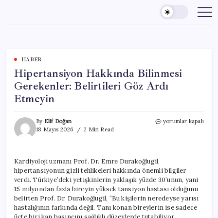
Skip
to
content
HABER
Hipertansiyon Hakkında Bilinmesi
Gerekenler: Belirtileri Göz Ardı
Etmeyin
Hipertansiyon
By
Elif Doğan
yorumlar kapalı
Hakkında
18 Mayıs 2026
2 Min Read
Bilinmesi
Gerekenler:
Belirtileri
Kardiyoloji uzmanı Prof. Dr. Emre Durakoğlugil,
Göz
hipertansiyonun gizli tehlikeleri hakkında önemli bilgiler
Ardı
Etmeyin
verdi. Türkiye’deki yetişkinlerin yaklaşık yüzde 30’unun, yani
için
15 milyondan fazla bireyin yüksek tansiyon hastası olduğunu
belirten Prof. Dr. Durakoğlugil, “Bu kişilerin neredeyse yarısı
hastalığının farkında değil. Tanı konan bireylerin ise sadece
üçte biri kan basıncını sağlıklı düzeylerde tutabiliyor.