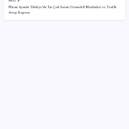
Next
Nisan Ayında Türkiye’de En Çok Satan Otomobil Markaları ve Trafik
Artışı Raporu
SON YAZILAR
Sürekli maddi sorun yaşayan insanların beyni daha
çabuk yaşlanabiliyor: ‘Beyin de yoruluyor’
Ekran Kartı Fiyatlarına Zam Yolda: Yüzde 40’a Varan
Fiyat Artışı
Google Messages’a Yeni Uzun Basma Menüsü Geldi
Çıkarılabilir Bataryalı Telefonlar Geri Dönüyor