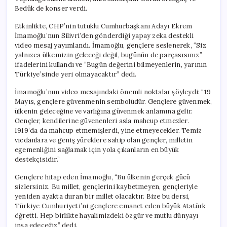
Bedük de konser verdi.
Etkinlikte, CHP’nin tutuklu Cumhurbaşkanı Adayı Ekrem
İmamoğlu’nun Silivri’den gönderdiği yapay zeka destekli
video mesaj yayımlandı. İmamoğlu, gençlere seslenerek, “Siz
yalnızca ülkemizin geleceği değil, bugünün de parçasısınız”
ifadelerini kullandı ve “Bugün değerini bilmeyenlerin, yarının
Türkiye’sinde yeri olmayacaktır” dedi.
İmamoğlu’nun video mesajındaki önemli noktalar şöyleydi: “19
Mayıs, gençlere güvenmenin sembolüdür. Gençlere güvenmek,
ülkenin geleceğine ve varlığına güvenmek anlamına gelir.
Gençler, kendilerine güvenenleri asla mahcup etmezler.
1919’da da mahcup etmemişlerdi, yine etmeyecekler. Temiz
vicdanlara ve geniş yüreklere sahip olan gençler, milletin
egemenliğini sağlamak için yola çıkanların en büyük
destekçisidir.”
Gençlere hitap eden İmamoğlu, “Bu ülkenin gerçek gücü
sizlersiniz. Bu millet, gençlerini kaybetmeyen, gençleriyle
yeniden ayakta duran bir millet olacaktır. Bize bu dersi,
Türkiye Cumhuriyeti’ni gençlere emanet eden büyük Atatürk
öğretti. Hep birlikte hayalimizdeki özgür ve mutlu dünyayı
inşa edeceğiz” dedi.