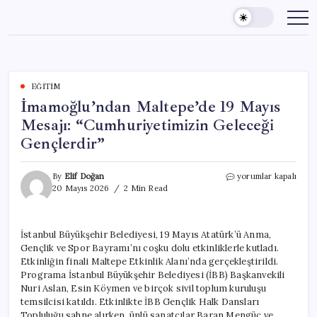
Skip
to
content
EĞITIM
İmamoğlu’ndan Maltepe’de 19 Mayıs
Mesajı: “Cumhuriyetimizin Geleceği
Gençlerdir”
İmamoğlu’ndan
By
Elif Doğan
yorumlar kapalı
Maltepe’de
20 Mayıs 2026
2 Min Read
19
Mayıs
Mesajı:
İstanbul Büyükşehir Belediyesi, 19 Mayıs Atatürk’ü Anma,
“Cumhuriyetimizin
Gençlik ve Spor Bayramı’nı coşku dolu etkinliklerle kutladı.
Geleceği
Gençlerdir”
Etkinliğin finali Maltepe Etkinlik Alanı’nda gerçekleştirildi.
için
Programa İstanbul Büyükşehir Belediyesi (İBB) Başkanvekili
Nuri Aslan, Esin Köymen ve birçok sivil toplum kuruluşu
temsilcisi katıldı. Etkinlikte İBB Gençlik Halk Dansları
Topluluğu sahne alırken, ünlü sanatçılar Baran Mengüç ve