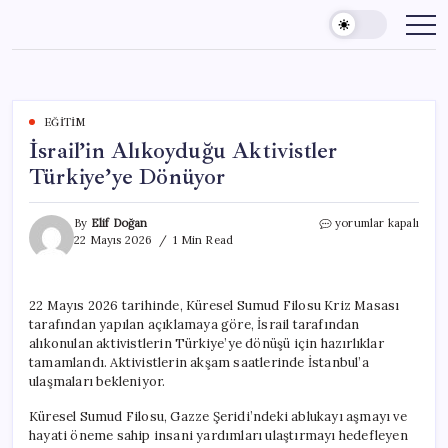
Skip
to
content
EĞITIM
İsrail’in Alıkoyduğu Aktivistler
Türkiye’ye Dönüyor
İsrail’in
By
Elif Doğan
yorumlar kapalı
Alıkoyduğu
22 Mayıs 2026
1 Min Read
Aktivistler
Türkiye’ye
Dönüyor
22 Mayıs 2026 tarihinde, Küresel Sumud Filosu Kriz Masası
için
tarafından yapılan açıklamaya göre, İsrail tarafından
alıkonulan aktivistlerin Türkiye’ye dönüşü için hazırlıklar
tamamlandı. Aktivistlerin akşam saatlerinde İstanbul’a
ulaşmaları bekleniyor.
Küresel Sumud Filosu, Gazze Şeridi’ndeki ablukayı aşmayı ve
hayati öneme sahip insani yardımları ulaştırmayı hedefleyen