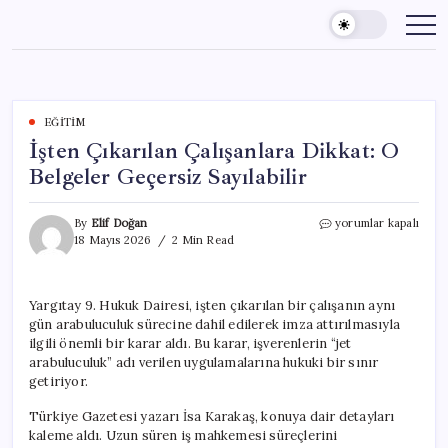
Skip
to
content
EĞITIM
İşten Çıkarılan Çalışanlara Dikkat: O
Belgeler Geçersiz Sayılabilir
İşten
By
Elif Doğan
yorumlar kapalı
Çıkarılan
18 Mayıs 2026
2 Min Read
Çalışanlara
Dikkat:
O
Yargıtay 9. Hukuk Dairesi, işten çıkarılan bir çalışanın aynı
Belgeler
gün arabuluculuk sürecine dahil edilerek imza attırılmasıyla
Geçersiz
Sayılabilir
ilgili önemli bir karar aldı. Bu karar, işverenlerin “jet
için
arabuluculuk” adı verilen uygulamalarına hukuki bir sınır
getiriyor.
Türkiye Gazetesi yazarı İsa Karakaş, konuya dair detayları
kaleme aldı. Uzun süren iş mahkemesi süreçlerini