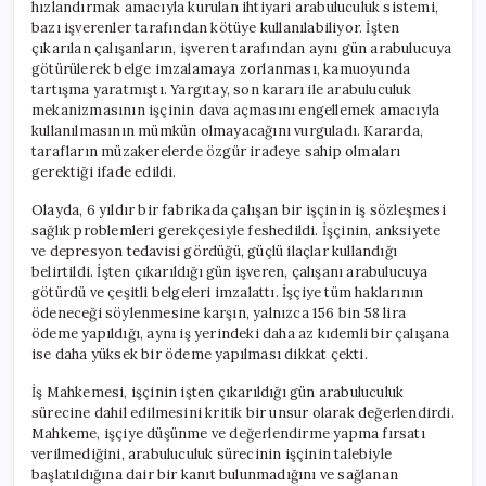
hızlandırmak amacıyla kurulan ihtiyari arabuluculuk sistemi,
bazı işverenler tarafından kötüye kullanılabiliyor. İşten
çıkarılan çalışanların, işveren tarafından aynı gün arabulucuya
götürülerek belge imzalamaya zorlanması, kamuoyunda
tartışma yaratmıştı. Yargıtay, son kararı ile arabuluculuk
mekanizmasının işçinin dava açmasını engellemek amacıyla
kullanılmasının mümkün olmayacağını vurguladı. Kararda,
tarafların müzakerelerde özgür iradeye sahip olmaları
gerektiği ifade edildi.
Olayda, 6 yıldır bir fabrikada çalışan bir işçinin iş sözleşmesi
sağlık problemleri gerekçesiyle feshedildi. İşçinin, anksiyete
ve depresyon tedavisi gördüğü, güçlü ilaçlar kullandığı
belirtildi. İşten çıkarıldığı gün işveren, çalışanı arabulucuya
götürdü ve çeşitli belgeleri imzalattı. İşçiye tüm haklarının
ödeneceği söylenmesine karşın, yalnızca 156 bin 58 lira
ödeme yapıldığı, aynı iş yerindeki daha az kıdemli bir çalışana
ise daha yüksek bir ödeme yapılması dikkat çekti.
İş Mahkemesi, işçinin işten çıkarıldığı gün arabuluculuk
sürecine dahil edilmesini kritik bir unsur olarak değerlendirdi.
Mahkeme, işçiye düşünme ve değerlendirme yapma fırsatı
verilmediğini, arabuluculuk sürecinin işçinin talebiyle
başlatıldığına dair bir kanıt bulunmadığını ve sağlanan