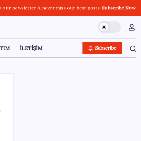
o our newsletter & never miss our best posts.
Subscribe Now!
TIM
İLETİŞİM
Subscribe
ı
SON YAZILAR
Çıkarılabilir Bataryalı Telefonlar Geri
Dönüyor