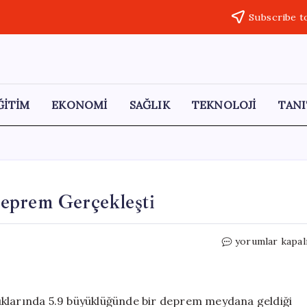
Subscribe t
ĞİTİM
EKONOMİ
SAĞLIK
TEKNOLOJİ
TANI
eprem Gerçekleşti
Japonya’da
yorumlar kapal
5.9
Büyüklüğünde
Deprem
Gerçekleşti
ıklarında 5.9 büyüklüğünde bir deprem meydana geldiği