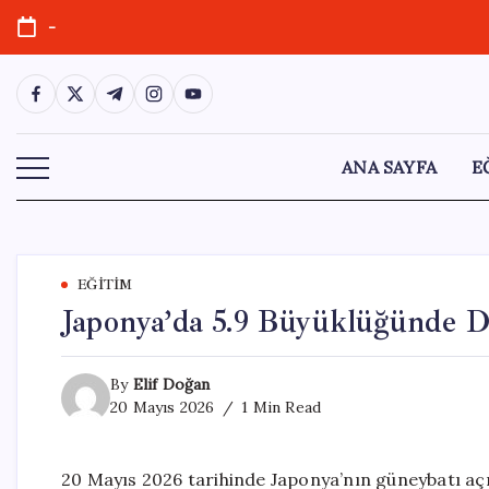
Skip
-
to
content
https://www.facebook.com/
https://twitter.com/
https://t.me/
https://www.instagram.com/
https://youtube.com/
ANA SAYFA
E
EĞITIM
Japonya’da 5.9 Büyüklüğünde D
By
Elif Doğan
20 Mayıs 2026
1 Min Read
20 Mayıs 2026 tarihinde Japonya’nın güneybatı aç