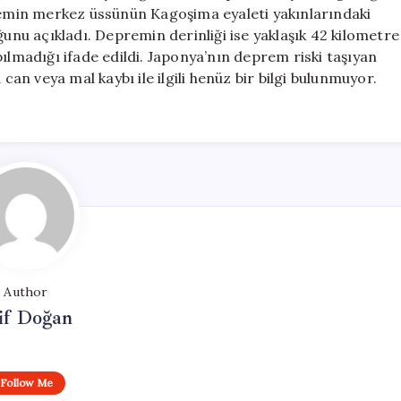
için
premin merkez üssünün Kagoşima eyaleti yakınlarındaki
u açıkladı. Depremin derinliği ise yaklaşık 42 kilometre
ılmadığı ifade edildi. Japonya’nın deprem riski taşıyan
can veya mal kaybı ile ilgili henüz bir bilgi bulunmuyor.
Author
if Doğan
Follow Me