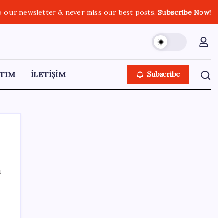
o our newsletter & never miss our best posts.
Subscribe Now!
TIM
İLETİŞİM
Subscribe
ı
SON YAZILAR
Elif Buse Doğan Gözü Kapalı Teknolojik
Cihazları Tahmin Etti!