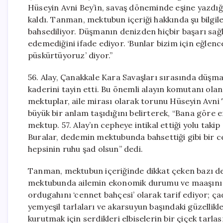
Hüseyin Avni Bey’in, savaş döneminde eşine yazdı
kaldı. Tanman, mektubun içeriği hakkında şu bilgil
bahsediliyor. Düşmanın denizden hiçbir başarı sa
edemediğini ifade ediyor. ‘Bunlar bizim için eğlenc
püskürtüyoruz’ diyor.”
56. Alay, Çanakkale Kara Savaşları sırasında düşma
kaderini tayin etti. Bu önemli alayın komutanı ola
mektuplar, aile mirası olarak torunu Hüseyin Avn
büyük bir anlam taşıdığını belirterek, “Bana göre 
mektup. 57. Alay’ın cepheye intikal ettiği yolu tak
Buralar, dedemin mektubunda bahsettiği gibi bir c
hepsinin ruhu şad olsun” dedi.
Tanman, mektubun içeriğinde dikkat çeken bazı de
mektubunda ailemin ekonomik durumu ve maaşını al
ordugahını ‘cennet bahçesi’ olarak tarif ediyor; ça
yemyeşil tarlaları ve akarsuyun başındaki güzellikl
kurutmak için serdikleri elbiselerin bir çiçek tarla