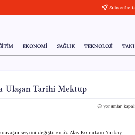
Subscribe t
ĞİTİM
EKONOMİ
SAĞLIK
TEKNOLOJİ
TANI
 Ulaşan Tarihi Mektup
Kahraman
yorumlar kapal
Komutanın
Torununa
Ulaşan
Tarihi
e savaşın seyrini değiştiren 57. Alay Komutanı Yarbay