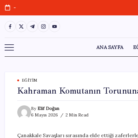
Skip
-
to
content
https://www.facebook.com/
https://twitter.com/
https://t.me/
https://www.instagram.com/
https://youtube.com/
ANA SAYFA
E
EĞITIM
Kahraman Komutanın Torununa
By
Elif Doğan
6 Mayıs 2026
2 Min Read
Çanakkale Savaşları sırasında elde ettiği zaferlerl