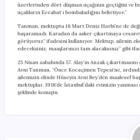
üzerlerinden dört düşman uçağının geçtiğini ve bun
uçakların Eceabat’ı bombaladığını belirtiyor.”
Tanman, mektupta 18 Mart Deniz Harbi’ne de değin
başaramadı. Karadan da asker çıkartmaya cesaret 
görüyoruz” ifadesini kullanıyor. Mektup, ailenin eko
edeceksiniz, maaşlarınızı tam alacaksınız” gibi ifa
25 Nisan sabahında 57. Alay’ın Anzak çıkartmasını
Avni Tanman, “Önce Kocaçimen Tepesi’ne, ardında
ailemizin elinde Hüseyin Avni Bey’den maalesef b
mektuplar, 1918’de İstanbul’daki evimizin yanması 
şeklinde konuştu.