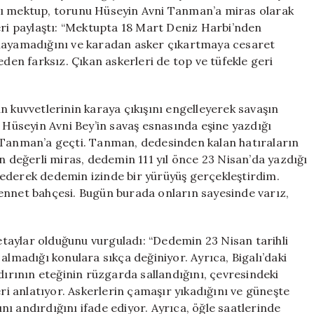
Mektup
ğı mektup, torunu Hüseyin Avni Tanman’a miras olarak
için
eri paylaştı: “Mektupta 18 Mart Deniz Harbi’nden
ğlayamadığını ve karadan asker çıkartmaya cesaret
eden farksız. Çıkan askerleri de top ve tüfekle geri
n kuvvetlerinin karaya çıkışını engelleyerek savaşın
n Hüseyin Avni Bey’in savaş esnasında eşine yazdığı
i Tanman’a geçti. Tanman, dedesinden kalan hatıraların
en değerli miras, dedemin 111 yıl önce 23 Nisan’da yazdığı
ip ederek dedemin izinde bir yürüyüş gerçekleştirdim.
ennet bahçesi. Bugün burada onların sayesinde varız,
taylar olduğunu vurguladı: “Dedemin 23 Nisan tarihli
madığı konulara sıkça değiniyor. Ayrıca, Bigalı’daki
dırının eteğinin rüzgarda sallandığını, çevresindeki
eri anlatıyor. Askerlerin çamaşır yıkadığını ve güneşte
sını andırdığını ifade ediyor. Ayrıca, öğle saatlerinde