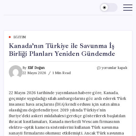
Skip
to
content
EĞITIM
Kanada’nın Türkiye ile Savunma İş
Birliği Planları Yeniden Gündemde
Kanada’nın
By
Elif Doğan
yorumlar kapalı
Türkiye
22 Mayıs 2026
1 Min Read
ile
Savunma
İş
22 Mayıs 2026 tarihinde yayımlanan habere göre, Kanada,
Birliği
geçmişte uyguladığı silah ambargolarını göz ardı ederek Türk
Planları
Yeniden
insansız hava araçlarını (İHA) kendi ordusu için satın alma
Gündemde
olasılığını değerlendiriyor. 2019 yılında Türkiye’nin
için
Suriye’deki askeri müdahalesi gerekçe gösterilerek başlatılan
ihracat kısıtlamaları, Kanada merkezli Wescam firmasının
elektro-optik kamera sistemlerini kullanan Türk savunma
sanayii firmalarını olumsuz etkilemişti. Ancak Türk savunma