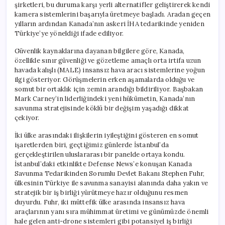
şirketleri, bu duruma karşı yerli alternatifler geliştirerek kendi
kamera sistemlerini başarıyla üretmeye başladı. Aradan geçen
yılların ardından Kanada’nın askeri İHA tedarikinde yeniden
Türkiye’ye yöneldiği ifade ediliyor.
Güvenlik kaynaklarına dayanan bilgilere göre, Kanada,
özellikle sınır güvenliği ve gözetleme amaçlı orta irtifa uzun
havada kalışlı (MALE) insansız hava aracı sistemlerine yoğun
ilgi gösteriyor. Görüşmelerin erken aşamalarda olduğu ve
somut bir ortaklık için zemin arandığı bildiriliyor. Başbakan
Mark Carney’in liderliğindeki yeni hükümetin, Kanada’nın
savunma stratejisinde köklü bir değişim yaşadığı dikkat
çekiyor.
İki ülke arasındaki ilişkilerin iyileştiğini gösteren en somut
işaretlerden biri, geçtiğimiz günlerde İstanbul’da
gerçekleştirilen uluslararası bir panelde ortaya kondu.
İstanbul’daki etkinlikte Defense News’e konuşan Kanada
Savunma Tedarikinden Sorumlu Devlet Bakanı Stephen Fuhr,
ülkesinin Türkiye ile savunma sanayisi alanında daha yakın ve
stratejik bir iş birliği yürütmeye hazır olduğunu resmen
duyurdu. Fuhr, iki müttefik ülke arasında insansız hava
araçlarının yanı sıra mühimmat üretimi ve günümüzde önemli
hale gelen anti-drone sistemleri gibi potansiyel iş birliği