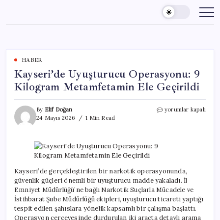
Skip
to
content
HABER
Kayseri’de Uyuşturucu Operasyonu: 9
Kilogram Metamfetamin Ele Geçirildi
Kayseri’de
By
Elif Doğan
yorumlar kapalı
Uyuşturucu
24 Mayıs 2026
1 Min Read
Operasyonu:
9
Kilogram
Metamfetamin
Ele
Geçirildi
Kayseri’de gerçekleştirilen bir narkotik operasyonunda,
için
güvenlik güçleri önemli bir uyuşturucu madde yakaladı. İl
Emniyet Müdürlüğü’ne bağlı Narkotik Suçlarla Mücadele ve
İstihbarat Şube Müdürlüğü ekipleri, uyuşturucu ticareti yaptığı
tespit edilen şahıslara yönelik kapsamlı bir çalışma başlattı.
Operasyon çerçevesinde durdurulan iki araçta detaylı arama