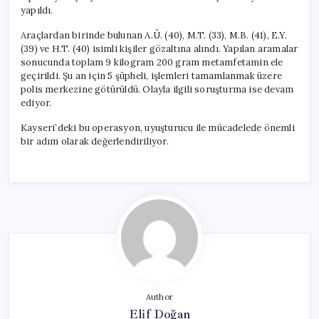
yapıldı.
Araçlardan birinde bulunan A.Ü. (40), M.T. (33), M.B. (41), E.Y.
(39) ve H.T. (40) isimli kişiler gözaltına alındı. Yapılan aramalar
sonucunda toplam 9 kilogram 200 gram metamfetamin ele
geçirildi. Şu an için 5 şüpheli, işlemleri tamamlanmak üzere
polis merkezine götürüldü. Olayla ilgili soruşturma ise devam
ediyor.
Kayseri’deki bu operasyon, uyuşturucu ile mücadelede önemli
bir adım olarak değerlendiriliyor.
Author
Elif Doğan