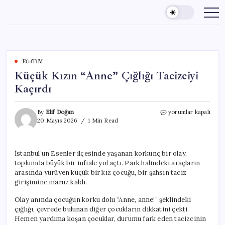
Skip
to
content
EĞITIM
Küçük Kızın “Anne” Çığlığı Tacizciyi
Kaçırdı
Küçük
By
Elif Doğan
yorumlar kapalı
Kızın
20 Mayıs 2026
1 Min Read
“Anne”
Çığlığı
Tacizciyi
İstanbul’un Esenler ilçesinde yaşanan korkunç bir olay,
Kaçırdı
toplumda büyük bir infiale yol açtı. Park halindeki araçların
için
arasında yürüyen küçük bir kız çocuğu, bir şahsın taciz
girişimine maruz kaldı.
Olay anında çocuğun korku dolu “Anne, anne!” şeklindeki
çığlığı, çevrede bulunan diğer çocukların dikkatini çekti.
Hemen yardıma koşan çocuklar, durumu fark eden tacizcinin