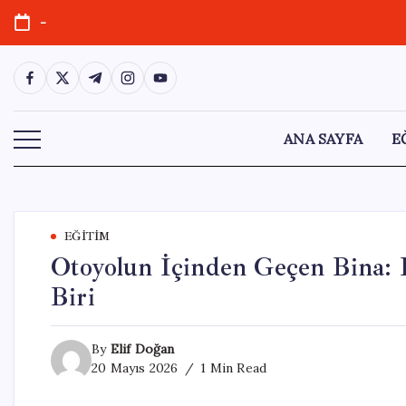
Skip
-
to
content
https://www.facebook.com/
https://twitter.com/
https://t.me/
https://www.instagram.com/
https://youtube.com/
ANA SAYFA
E
EĞITIM
Otoyolun İçinden Geçen Bina: 
Biri
By
Elif Doğan
20 Mayıs 2026
1 Min Read