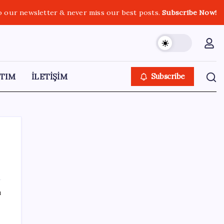
o our newsletter & never miss our best posts.
Subscribe Now!
TIM
İLETİŞİM
Subscribe
SON YAZILAR
ı
Sürekli maddi sorun yaşayan insanların
beyni daha çabuk yaşlanabiliyor: ‘Beyin de