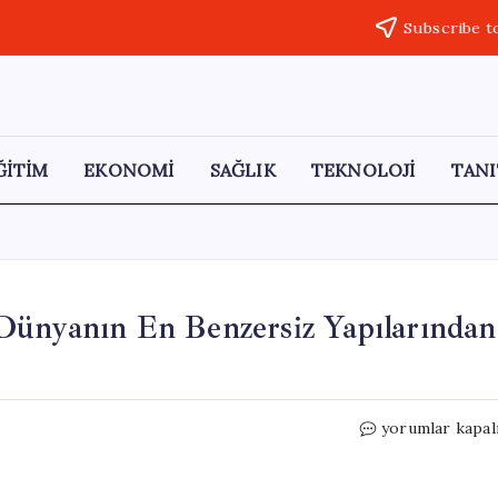
Subscribe t
ĞİTİM
EKONOMİ
SAĞLIK
TEKNOLOJİ
TANI
Dünyanın En Benzersiz Yapılarından
Otoyolun
yorumlar kapal
İçinden
Geçen
Bina: