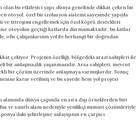
Dünyanın
 olan bu etkileyici yapı, dünya genelinde dikkat çeken bir
En
çen otoyol, özel bir izolasyon sistemi sayesinde yapıyla
Benzersiz
ü ve titreşimi engellemek için özel köprü destekleri
Yapılarından
 ise otoyolun geçtiği katlarda durmamaktadır; bu katlar
Biri
, ofis çalışanlarının yol ile herhangi bir doğrudan
için
kat çekiyor. Projenin özelliği, bölgedeki arazi sahipleri ile
reli bir anlaşmazlık yaşanmasıdır. Arsa sahipleri, mevcut
farklı bir çözüm üzerinde anlaşmaya varmışlardır. Sonuç
mesine karar verilmiş ve bu sayede hem yol projesi
ı alanında dünya çapında en sıra dışı örneklerden biri
us ve sınırlı alanı nedeniyle yenilikçi mimari çözümleriyle
ponya’daki şehirleşme anlayışının en çarpıcı