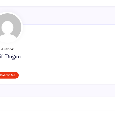
Author
if Doğan
Follow Me