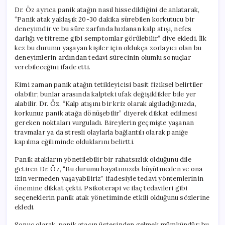
Dr. Öz ayrıca panik atağın nasıl hissedildiğini de anlatarak,
“Panik atak yaklaşık 20-30 dakika sürebilen korkutucu bir
deneyimdir ve bu süre zarfında hızlanan kalp atışı, nefes
darlığı ve titreme gibi semptomlar görülebilir” diye ekledi. İlk
kez bu durumu yaşayan kişiler için oldukça zorlayıcı olan bu
deneyimlerin ardından tedavi sürecinin olumlu sonuçlar
verebileceğini ifade etti.
Kimi zaman panik atağın tetikleyicisi basit fiziksel belirtiler
olabilir; bunlar arasında kalpteki ufak değişiklikler bile yer
alabilir. Dr. Öz, “Kalp atışını bir kriz olarak algıladığınızda,
korkunuz panik atağa dönüşebilir” diyerek dikkat edilmesi
gereken noktaları vurguladı. Bireylerin geçmişte yaşanan
travmalar ya da stresli olaylarla bağlantılı olarak paniğe
kapılma eğiliminde olduklarını belirtti.
Panik atakların yönetilebilir bir rahatsızlık olduğunu dile
getiren Dr. Öz, “Bu durumu hayatımızda büyütmeden ve ona
izin vermeden yaşayabiliriz” ifadesiyle tedavi yöntemlerinin
önemine dikkat çekti. Psikoterapi ve ilaç tedavileri gibi
seçeneklerin panik atak yönetiminde etkili olduğunu sözlerine
ekledi.
Sonuç olarak, panik atacın üstesinden gelmek mümkündür; bu