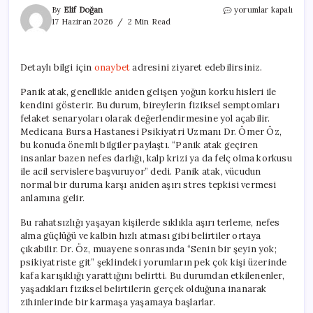
Panik
By
Elif Doğan
yorumlar kapalı
Atakların
17 Haziran 2026
2 Min Read
En
Önemli
Belirtileri:
Detaylı bilgi için
onaybet
adresini ziyaret edebilirsiniz.
Korku
ve
Panik atak, genellikle aniden gelişen yoğun korku hisleri ile
Kayıp
kendini gösterir. Bu durum, bireylerin fiziksel semptomları
Kontrol
için
felaket senaryoları olarak değerlendirmesine yol açabilir.
Medicana Bursa Hastanesi Psikiyatri Uzmanı Dr. Ömer Öz,
bu konuda önemli bilgiler paylaştı. “Panik atak geçiren
insanlar bazen nefes darlığı, kalp krizi ya da felç olma korkusu
ile acil servislere başvuruyor” dedi. Panik atak, vücudun
normal bir duruma karşı aniden aşırı stres tepkisi vermesi
anlamına gelir.
Bu rahatsızlığı yaşayan kişilerde sıklıkla aşırı terleme, nefes
alma güçlüğü ve kalbin hızlı atması gibi belirtiler ortaya
çıkabilir. Dr. Öz, muayene sonrasında “Senin bir şeyin yok;
psikiyatriste git” şeklindeki yorumların pek çok kişi üzerinde
kafa karışıklığı yarattığını belirtti. Bu durumdan etkilenenler,
yaşadıkları fiziksel belirtilerin gerçek olduğuna inanarak
zihinlerinde bir karmaşa yaşamaya başlarlar.