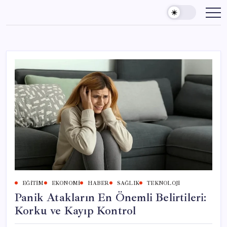
Skip
to
content
EĞITIM
EKONOMI
HABER
SAĞLIK
TEKNOLOJI
Panik Atakların En Önemli Belirtileri:
Korku ve Kayıp Kontrol