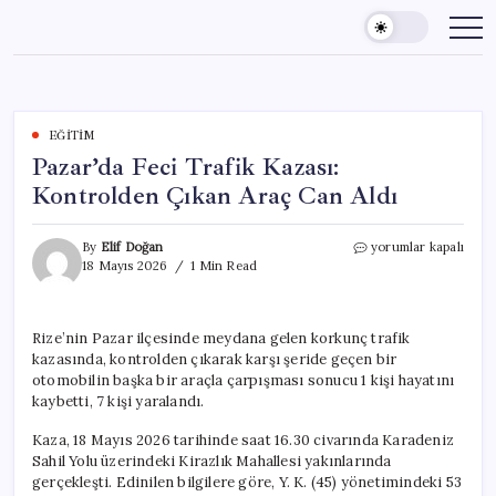
Skip
to
content
EĞITIM
Pazar’da Feci Trafik Kazası:
Kontrolden Çıkan Araç Can Aldı
Pazar’da
By
Elif Doğan
yorumlar kapalı
Feci
18 Mayıs 2026
1 Min Read
Trafik
Kazası:
Kontrolden
Rize’nin Pazar ilçesinde meydana gelen korkunç trafik
Çıkan
kazasında, kontrolden çıkarak karşı şeride geçen bir
Araç
Can
otomobilin başka bir araçla çarpışması sonucu 1 kişi hayatını
Aldı
kaybetti, 7 kişi yaralandı.
için
Kaza, 18 Mayıs 2026 tarihinde saat 16.30 civarında Karadeniz
Sahil Yolu üzerindeki Kirazlık Mahallesi yakınlarında
gerçekleşti. Edinilen bilgilere göre, Y. K. (45) yönetimindeki 53