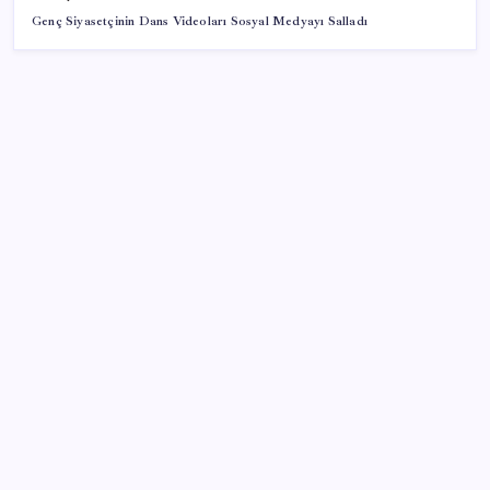
Genç Siyasetçinin Dans Videoları Sosyal Medyayı Salladı
SON YAZILAR
8 günün bilançosu açıklandı… O sınıra yaklaştı: İşte
YENİ Parti’ye bağış kampanyasında son durum
Merkez Bankası döviz ve altın rezervleri açıklandı:
Kasada son durum ne?
Elif Buse Doğan Gözü Kapalı Teknolojik Cihazları
Tahmin Etti!
AKP, milletvekillerini ‘çerçeve yasa’ teklifi için kapalı