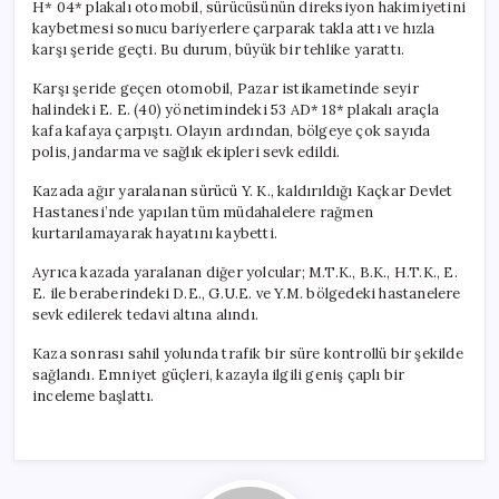
H* 04* plakalı otomobil, sürücüsünün direksiyon hakimiyetini
kaybetmesi sonucu bariyerlere çarparak takla attı ve hızla
karşı şeride geçti. Bu durum, büyük bir tehlike yarattı.
Karşı şeride geçen otomobil, Pazar istikametinde seyir
halindeki E. E. (40) yönetimindeki 53 AD* 18* plakalı araçla
kafa kafaya çarpıştı. Olayın ardından, bölgeye çok sayıda
polis, jandarma ve sağlık ekipleri sevk edildi.
Kazada ağır yaralanan sürücü Y. K., kaldırıldığı Kaçkar Devlet
Hastanesi’nde yapılan tüm müdahalelere rağmen
kurtarılamayarak hayatını kaybetti.
Ayrıca kazada yaralanan diğer yolcular; M.T.K., B.K., H.T.K., E.
E. ile beraberindeki D.E., G.U.E. ve Y.M. bölgedeki hastanelere
sevk edilerek tedavi altına alındı.
Kaza sonrası sahil yolunda trafik bir süre kontrollü bir şekilde
sağlandı. Emniyet güçleri, kazayla ilgili geniş çaplı bir
inceleme başlattı.