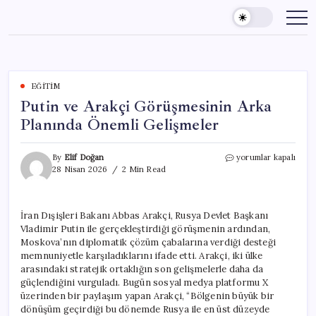
Skip
to
content
EĞITIM
Putin ve Arakçi Görüşmesinin Arka
Planında Önemli Gelişmeler
Putin
By
Elif Doğan
yorumlar kapalı
ve
28 Nisan 2026
2 Min Read
Arakçi
Görüşmesinin
Arka
İran Dışişleri Bakanı Abbas Arakçi, Rusya Devlet Başkanı
Planında
Vladimir Putin ile gerçekleştirdiği görüşmenin ardından,
Önemli
Gelişmeler
Moskova’nın diplomatik çözüm çabalarına verdiği desteği
için
memnuniyetle karşıladıklarını ifade etti. Arakçi, iki ülke
arasındaki stratejik ortaklığın son gelişmelerle daha da
güçlendiğini vurguladı. Bugün sosyal medya platformu X
üzerinden bir paylaşım yapan Arakçi, “Bölgenin büyük bir
dönüşüm geçirdiği bu dönemde Rusya ile en üst düzeyde