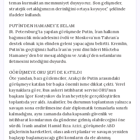
temas kurmaktan memnuniyet duyuyoruz. Son gelişmeler,
stratejik ortaklığımızın derinliğini ortaya koyuyor,” şeklinde
ifadeler kullandı.
PUTİN’DEN HAMANEY’E SELAM
St. Petersburg’ta yapılan görüşmede Putin, İran halkının
bağımsızlık mücadelesini övdü ve Moskova’nın Tahran’a
destek olmak için elinden geleni yapacağını belirtti. Kremlin,
Putin’in geçtiğimiz hafta İran’ın yeni dini lideri Mücteba
Hamaney’den bir mesaj aldığını ve Arakçi’den selamlarını
iletmesini istediğini duyurdu.
GÖRÜŞMEYE GRU ŞEFİ DE KATILDI
Öte yandan, bazı gözlemciler, Arakçi ile Putin arasındaki
görüşmeye katılan bir başka önemli isme dikkat çekti. Yerel
kaynaklara göre, Rus askeri istihbarat servisi GRU’nun
başkanı İgor Kostyukov da İran heyetiyle gerçekleştirilen
toplantıda yer aldı. Analistler, bu durumun toplantının yalnızca
savaşın sona erdirilmesine dair diplomatik temaslarla sınırlı
kalmadığını, aynı zamanda daha kapsamlı güvenlik ve
istihbarat konularının da gündeme gelmiş olabileceğini öne
sürdü. İranlı analist Hamid Rıza Azizi, görüşmede ABD
güçlerinin hareketleri, olası askeri planlar ve savaşın yeniden
başlayıp başlamayacağı gibi konuların da ele alınmış