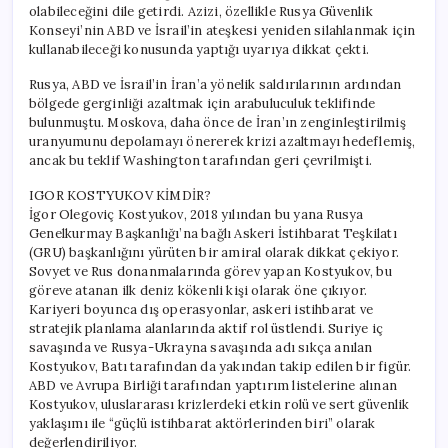
olabileceğini dile getirdi. Azizi, özellikle Rusya Güvenlik
Konseyi’nin ABD ve İsrail’in ateşkesi yeniden silahlanmak için
kullanabileceği konusunda yaptığı uyarıya dikkat çekti.
Rusya, ABD ve İsrail’in İran’a yönelik saldırılarının ardından
bölgede gerginliği azaltmak için arabuluculuk teklifinde
bulunmuştu. Moskova, daha önce de İran’ın zenginleştirilmiş
uranyumunu depolamayı önererek krizi azaltmayı hedeflemiş,
ancak bu teklif Washington tarafından geri çevrilmişti.
IGOR KOSTYUKOV KİMDİR?
İgor Olegoviç Kostyukov, 2018 yılından bu yana Rusya
Genelkurmay Başkanlığı’na bağlı Askeri İstihbarat Teşkilatı
(GRU) başkanlığını yürüten bir amiral olarak dikkat çekiyor.
Sovyet ve Rus donanmalarında görev yapan Kostyukov, bu
göreve atanan ilk deniz kökenli kişi olarak öne çıkıyor.
Kariyeri boyunca dış operasyonlar, askeri istihbarat ve
stratejik planlama alanlarında aktif rol üstlendi. Suriye iç
savaşında ve Rusya-Ukrayna savaşında adı sıkça anılan
Kostyukov, Batı tarafından da yakından takip edilen bir figür.
ABD ve Avrupa Birliği tarafından yaptırım listelerine alınan
Kostyukov, uluslararası krizlerdeki etkin rolü ve sert güvenlik
yaklaşımı ile “güçlü istihbarat aktörlerinden biri” olarak
değerlendiriliyor.