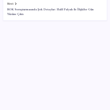
Next
ROK Soruşturmasında Şok Detaylar: Halil Falyalı ile İlişkiler Gün
Yüzüne Çıktı
SON YAZILAR
8 günün bilançosu açıklandı… O sınıra yaklaştı: İşte
YENİ Parti’ye bağış kampanyasında son durum
Merkez Bankası döviz ve altın rezervleri açıklandı:
Kasada son durum ne?
Elif Buse Doğan Gözü Kapalı Teknolojik Cihazları