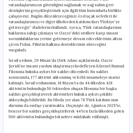
için
vatandaşlarımızın güvenliğini sağlamak ve sağ salim geri
dönüşlerini gerçekleştirmek için ilgili tüm kurumlarla birlikte
çalışıyoruz. Bugün düzenleyeceğimiz özel uçak seferleri ile
vatandaşlarımızı ve diğer ülkelerden katılımcıları Türkiye’ye
getireceğiz” ifadelerini kullandı. Ayrıca, Türk vatandaşlarının
haklarına sahip çıkmaya ve Gazze’deki sivillere karşı insani
sorumluluklarını yerine getirmeye devam edeceklerinin altını
çizen Fidan, Filistin halkına desteklerinin süreceğini
vurguladı.
İsrail ordusu, 29 Nisan’da Girit Adası açıklarında, Gazze
Şeridi’ne insani yardım ulaştırmayı hedefleyen Küresel Sumud
Filosuna hukuka aykırı bir saldırı düzenledi. Bu saldırı
sonucunda, 177 aktivist alıkonmuş ve kötü muameleye maruz
kalmıştı. İsrail ordusunun, 18 Mayıs’ta da 44 ülkeden 428
aktivistin bulunduğu 50 tekneden oluşan filosuna bir başka
saldırı gerçekleştirerek aktivistleri hukuka aykırı şekilde
alıkoyduğu bildirildi. Bu filoda yer alan 78 Türk katılımcının
durumu da endişe yaratmakta. Geçmişte de, Ağustos 2025’te,
benzer bir saldırı gerçekleştirilerek 44’ten fazla ülkeden gelen
500 aktivistin bulunduğu teknelere müdahale edilmişti.