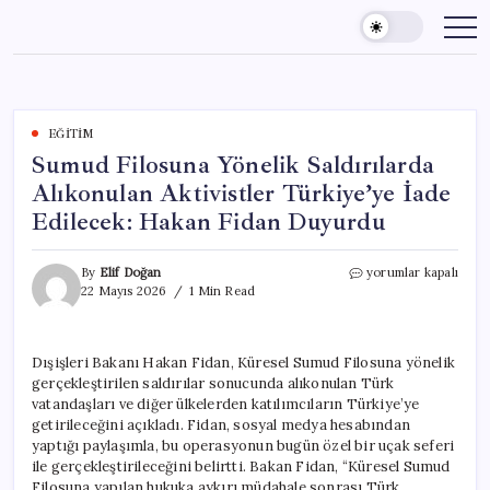
Skip
to
content
EĞITIM
Sumud Filosuna Yönelik Saldırılarda
Alıkonulan Aktivistler Türkiye’ye İade
Edilecek: Hakan Fidan Duyurdu
Sumud
By
Elif Doğan
yorumlar kapalı
Filosuna
22 Mayıs 2026
1 Min Read
Yönelik
Saldırılarda
Alıkonulan
Dışişleri Bakanı Hakan Fidan, Küresel Sumud Filosuna yönelik
Aktivistler
gerçekleştirilen saldırılar sonucunda alıkonulan Türk
Türkiye’ye
İade
vatandaşları ve diğer ülkelerden katılımcıların Türkiye’ye
Edilecek:
getirileceğini açıkladı. Fidan, sosyal medya hesabından
Hakan
yaptığı paylaşımla, bu operasyonun bugün özel bir uçak seferi
Fidan
ile gerçekleştirileceğini belirtti. Bakan Fidan, “Küresel Sumud
Duyurdu
Filosuna yapılan hukuka aykırı müdahale sonrası Türk