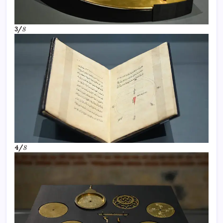
3/
8
4/
8