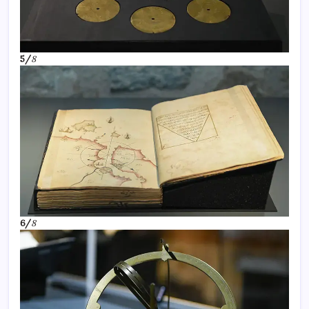
5/
8
6/
8