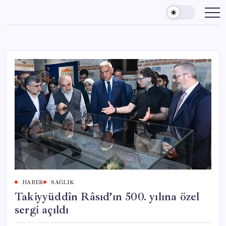
Skip
to
content
HABER
SAĞLIK
Takiyyüddîn Râsıd’ın 500. yılına özel
sergi açıldı