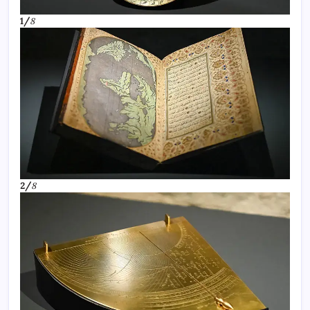
1/
8
2/
8