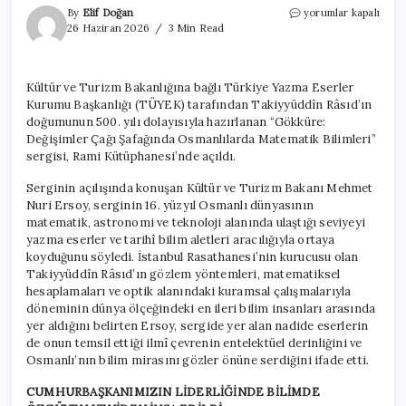
Takiyyüddîn
By
Elif Doğan
yorumlar kapalı
Râsıd’ın
26 Haziran 2026
3 Min Read
500.
yılına
özel
Kültür ve Turizm Bakanlığına bağlı Türkiye Yazma Eserler
sergi
Kurumu Başkanlığı (TÜYEK) tarafından Takiyyüddîn Râsıd’ın
açıldı
için
doğumunun 500. yılı dolayısıyla hazırlanan “Gökküre:
Değişimler Çağı Şafağında Osmanlılarda Matematik Bilimleri”
sergisi, Rami Kütüphanesi’nde açıldı.
Serginin açılışında konuşan Kültür ve Turizm Bakanı Mehmet
Nuri Ersoy, serginin 16. yüzyıl Osmanlı dünyasının
matematik, astronomi ve teknoloji alanında ulaştığı seviyeyi
yazma eserler ve tarihî bilim aletleri aracılığıyla ortaya
koyduğunu söyledi. İstanbul Rasathanesi’nin kurucusu olan
Takiyyüddîn Râsıd’ın gözlem yöntemleri, matematiksel
hesaplamaları ve optik alanındaki kuramsal çalışmalarıyla
döneminin dünya ölçeğindeki en ileri bilim insanları arasında
yer aldığını belirten Ersoy, sergide yer alan nadide eserlerin
de onun temsil ettiği ilmî çevrenin entelektüel derinliğini ve
Osmanlı’nın bilim mirasını gözler önüne serdiğini ifade etti.
CUMHURBAŞKANIMIZIN LİDERLİĞİNDE BİLİMDE