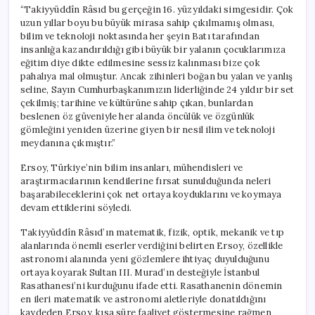
“Takiyyüddîn Râsıd bu gerçeğin 16. yüzyıldaki simgesidir. Çok
uzun yıllar boyu bu büyük mirasa sahip çıkılmamış olması,
bilim ve teknoloji noktasında her şeyin Batı tarafından
insanlığa kazandırıldığı gibi büyük bir yalanın çocuklarımıza
eğitim diye dikte edilmesine sessiz kalınması bize çok
pahalıya mal olmuştur. Ancak zihinleri boğan bu yalan ve yanlış
seline, Sayın Cumhurbaşkanımızın liderliğinde 24 yıldır bir set
çekilmiş; tarihine ve kültürüne sahip çıkan, bunlardan
beslenen öz güveniyle her alanda öncülük ve özgünlük
gömleğini yeniden üzerine giyen bir nesil ilim ve teknoloji
meydanına çıkmıştır.”
Ersoy, Türkiye’nin bilim insanları, mühendisleri ve
araştırmacılarının kendilerine fırsat sunulduğunda neleri
başarabileceklerini çok net ortaya koyduklarını ve koymaya
devam ettiklerini söyledi.
Takiyyüddîn Râsıd’ın matematik, fizik, optik, mekanik ve tıp
alanlarında önemli eserler verdiğini belirten Ersoy, özellikle
astronomi alanında yeni gözlemlere ihtiyaç duyulduğunu
ortaya koyarak Sultan III. Murad’ın desteğiyle İstanbul
Rasathanesi’ni kurduğunu ifade etti. Rasathanenin dönemin
en ileri matematik ve astronomi aletleriyle donatıldığını
kaydeden Ersoy, kısa süre faaliyet göstermesine rağmen