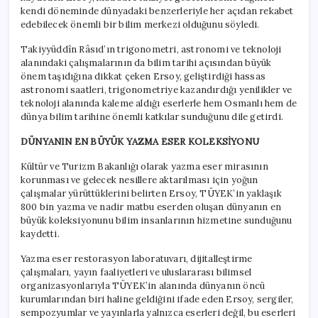
kendi döneminde dünyadaki benzerleriyle her açıdan rekabet
edebilecek önemli bir bilim merkezi olduğunu söyledi.
Takiyyüddîn Râsıd’ın trigonometri, astronomi ve teknoloji
alanındaki çalışmalarının da bilim tarihi açısından büyük
önem taşıdığına dikkat çeken Ersoy, geliştirdiği hassas
astronomi saatleri, trigonometriye kazandırdığı yenilikler ve
teknoloji alanında kaleme aldığı eserlerle hem Osmanlı hem de
dünya bilim tarihine önemli katkılar sunduğunu dile getirdi.
DÜNYANIN EN BÜYÜK YAZMA ESER KOLEKSİYONU
Kültür ve Turizm Bakanlığı olarak yazma eser mirasının
korunması ve gelecek nesillere aktarılması için yoğun
çalışmalar yürüttüklerini belirten Ersoy, TÜYEK’in yaklaşık
800 bin yazma ve nadir matbu eserden oluşan dünyanın en
büyük koleksiyonunu bilim insanlarının hizmetine sunduğunu
kaydetti.
Yazma eser restorasyon laboratuvarı, dijitalleştirme
çalışmaları, yayın faaliyetleri ve uluslararası bilimsel
organizasyonlarıyla TÜYEK’in alanında dünyanın öncü
kurumlarından biri haline geldiğini ifade eden Ersoy, sergiler,
sempozyumlar ve yayınlarla yalnızca eserleri değil, bu eserleri