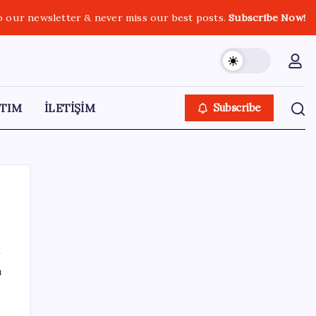
o our newsletter & never miss our best posts.
Subscribe Now!
TIM
İLETİŞİM
Subscribe
SON YAZILAR
ı
Elif Buse Doğan Gözü Kapalı Teknolojik
Cihazları Tahmin Etti!