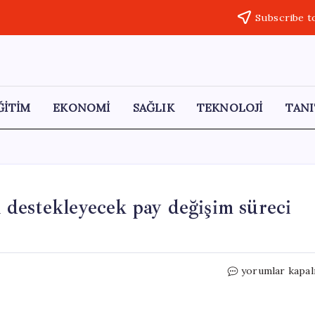
Subscribe t
ĞİTİM
EKONOMİ
SAĞLIK
TEKNOLOJİ
TANI
destekleyecek pay değişim süreci
TFI
yorumlar kapal
TAB
Gıda’da
işlem