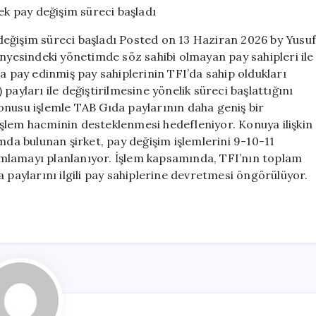
hacmini
destekleyecek
değişim süreci başladı Posted on 13 Haziran 2026 by Yusu
pay
ünyesindeki yönetimde söz sahibi olmayan pay sahipleri ile
değişim
pay edinmiş pay sahiplerinin TFI’da sahip oldukları
süreci
başladı
payları ile değiştirilmesine yönelik süreci başlattığını
için
onusu işlemle TAB Gıda paylarının daha geniş bir
n işlem hacminin desteklenmesi hedefleniyor. Konuya ilişkin
a bulunan şirket, pay değişim işlemlerini 9-10-11
mlamayı planlanıyor. İşlem kapsamında, TFI’nın toplam
 paylarını ilgili pay sahiplerine devretmesi öngörülüyor.