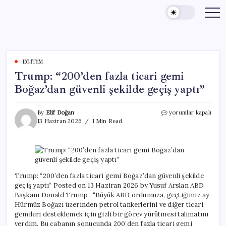
Skip
to
content
EĞITIM
Trump: “200’den fazla ticari gemi
Boğaz’dan güvenli şekilde geçiş yaptı”
Trump:
By
Elif Doğan
yorumlar kapalı
“200’den
13 Haziran 2026
1 Min Read
fazla
ticari
gemi
Boğaz’dan
güvenli
şekilde
Trump: “200’den fazla ticari gemi Boğaz’dan güvenli şekilde
geçiş
geçiş yaptı” Posted on 13 Haziran 2026 by Yusuf Arslan ABD
yaptı”
Başkanı Donald Trump , “Büyük ABD ordumuza, geçtiğimiz ay
için
Hürmüz Boğazı üzerinden petrol tankerlerini ve diğer ticari
gemileri desteklemek için gizli bir görev yürütmesi talimatını
verdim. Bu çabanın sonucunda 200’den fazla ticari gemi