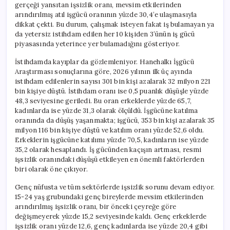
gerçeği yansıtan işsizlik oranı, mevsim etkilerinden
arındırılmış atıl işgücü oranının yüzde 30,4’e ulaşmasıyla
dikkat çekti. Bu durum, çalışmak isteyen fakat iş bulamayan ya
da yetersiz istihdam edilen her 10 kişiden 3’ünün iş gücü
piyasasında yeterince yer bulamadığını gösteriyor.
İstihdamda kayıplar da gözlemleniyor. Hanehalkı İşgücü
Araştırması sonuçlarına göre, 2026 yılının ilk üç ayında
istihdam edilenlerin sayısı 301 bin kişi azalarak 32 milyon 221
bin kişiye düştü. İstihdam oranı ise 0,5 puanlık düşüşle yüzde
48,3 seviyesine geriledi. Bu oran erkeklerde yüzde 65,7,
kadınlarda ise yüzde 31,3 olarak ölçüldü. İşgücüne katılma
oranında da düşüş yaşanmakta; işgücü, 353 bin kişi azalarak 35
milyon 116 bin kişiye düştü ve katılım oranı yüzde 52,6 oldu.
Erkeklerin işgücüne katılımı yüzde 70,5, kadınların ise yüzde
35,2 olarak hesaplandı. İş gücünden kaçışın artması, resmi
işsizlik oranındaki düşüşü etkileyen en önemli faktörlerden
biri olarak öne çıkıyor.
Genç nüfusta ve tüm sektörlerde işsizlik sorunu devam ediyor.
15-24 yaş grubundaki genç bireylerde mevsim etkilerinden
arındırılmış işsizlik oranı, bir önceki çeyreğe göre
değişmeyerek yüzde 15,2 seviyesinde kaldı. Genç erkeklerde
işsizlik oranı yüzde 12,6, genç kadınlarda ise yüzde 20,4 gibi