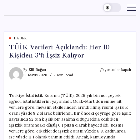
Skip
to
content
HABER
TÜİK Verileri Açıklandı: Her 10
Kişiden 3’ü İşsiz Kalıyor
TÜİK
By
Elif Doğan
yorumlar kapalı
Verileri
18 Mayıs 2026
2 Min Read
Açıklandı:
Her
10
Türkiye İstatistik Kurumu (TÜİK), 2026 yılı birinci çeyrek
Kişiden
işgücü istatistiklerini yayımladı. Ocak-Mart dönemine ait
3’ü
İşsiz
verilere göre, mevsim etkilerinden arındırılmış resmi işsizlik
Kalıyor
oranı yüzde 8,2 olarak belirlendi. Bir önceki çeyreğe göre işsiz
için
sayısında 52 bin kişilik bir azalma olduğu iddia edilirken,
işsizlik oranındaki düşüş 0,1 puan olarak kaydedildi. Resmi
verilere göre, erkeklerde işsizlik oranı yüzde 6,8, kadınlarda
ise yüzde 11,1 olarak tahmin edildi. Ancak, kamuoyunda