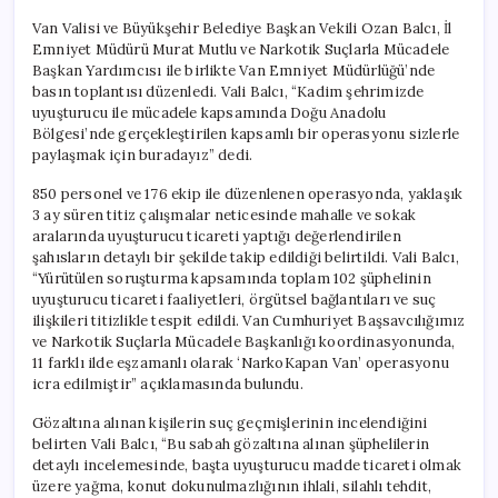
Van Valisi ve Büyükşehir Belediye Başkan Vekili Ozan Balcı, İl
Emniyet Müdürü Murat Mutlu ve Narkotik Suçlarla Mücadele
Başkan Yardımcısı ile birlikte Van Emniyet Müdürlüğü’nde
basın toplantısı düzenledi. Vali Balcı, “Kadim şehrimizde
uyuşturucu ile mücadele kapsamında Doğu Anadolu
Bölgesi’nde gerçekleştirilen kapsamlı bir operasyonu sizlerle
paylaşmak için buradayız” dedi.
850 personel ve 176 ekip ile düzenlenen operasyonda, yaklaşık
3 ay süren titiz çalışmalar neticesinde mahalle ve sokak
aralarında uyuşturucu ticareti yaptığı değerlendirilen
şahısların detaylı bir şekilde takip edildiği belirtildi. Vali Balcı,
“Yürütülen soruşturma kapsamında toplam 102 şüphelinin
uyuşturucu ticareti faaliyetleri, örgütsel bağlantıları ve suç
ilişkileri titizlikle tespit edildi. Van Cumhuriyet Başsavcılığımız
ve Narkotik Suçlarla Mücadele Başkanlığı koordinasyonunda,
11 farklı ilde eşzamanlı olarak ‘NarkoKapan Van’ operasyonu
icra edilmiştir” açıklamasında bulundu.
Gözaltına alınan kişilerin suç geçmişlerinin incelendiğini
belirten Vali Balcı, “Bu sabah gözaltına alınan şüphelilerin
detaylı incelemesinde, başta uyuşturucu madde ticareti olmak
üzere yağma, konut dokunulmazlığının ihlali, silahlı tehdit,