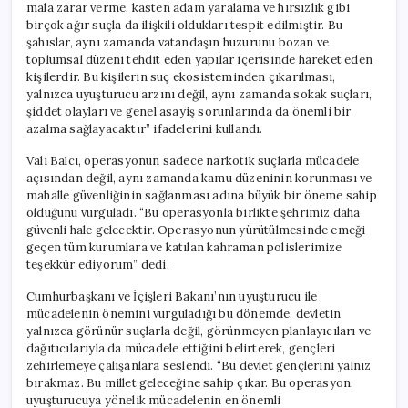
mala zarar verme, kasten adam yaralama ve hırsızlık gibi
birçok ağır suçla da ilişkili oldukları tespit edilmiştir. Bu
şahıslar, aynı zamanda vatandaşın huzurunu bozan ve
toplumsal düzeni tehdit eden yapılar içerisinde hareket eden
kişilerdir. Bu kişilerin suç ekosisteminden çıkarılması,
yalnızca uyuşturucu arzını değil, aynı zamanda sokak suçları,
şiddet olayları ve genel asayiş sorunlarında da önemli bir
azalma sağlayacaktır” ifadelerini kullandı.
Vali Balcı, operasyonun sadece narkotik suçlarla mücadele
açısından değil, aynı zamanda kamu düzeninin korunması ve
mahalle güvenliğinin sağlanması adına büyük bir öneme sahip
olduğunu vurguladı. “Bu operasyonla birlikte şehrimiz daha
güvenli hale gelecektir. Operasyonun yürütülmesinde emeği
geçen tüm kurumlara ve katılan kahraman polislerimize
teşekkür ediyorum” dedi.
Cumhurbaşkanı ve İçişleri Bakanı’nın uyuşturucu ile
mücadelenin önemini vurguladığı bu dönemde, devletin
yalnızca görünür suçlarla değil, görünmeyen planlayıcıları ve
dağıtıcılarıyla da mücadele ettiğini belirterek, gençleri
zehirlemeye çalışanlara seslendi. “Bu devlet gençlerini yalnız
bırakmaz. Bu millet geleceğine sahip çıkar. Bu operasyon,
uyuşturucuya yönelik mücadelenin en önemli