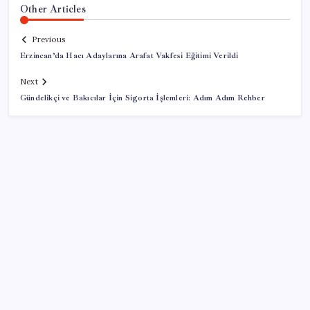
Other Articles
Previous
Erzincan’da Hacı Adaylarına Arafat Vakfesi Eğitimi Verildi
Next
Gündelikçi ve Bakıcılar İçin Sigorta İşlemleri: Adım Adım Rehber
SON YAZILAR
Sürekli maddi sorun yaşayan insanların beyni daha
çabuk yaşlanabiliyor: ‘Beyin de yoruluyor’