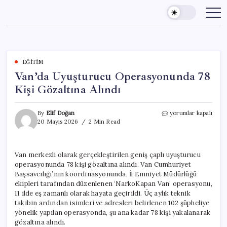
Skip
to
content
EĞITIM
Van’da Uyuşturucu Operasyonunda 78
Kişi Gözaltına Alındı
Van’da
By
Elif Doğan
yorumlar kapalı
Uyuşturucu
20 Mayıs 2026
2 Min Read
Operasyonunda
78
Kişi
Van merkezli olarak gerçekleştirilen geniş çaplı uyuşturucu
Gözaltına
operasyonunda 78 kişi gözaltına alındı. Van Cumhuriyet
Alındı
için
Başsavcılığı’nın koordinasyonunda, İl Emniyet Müdürlüğü
ekipleri tarafından düzenlenen ‘NarkoKapan Van’ operasyonu,
11 ilde eş zamanlı olarak hayata geçirildi. Üç aylık teknik
takibin ardından isimleri ve adresleri belirlenen 102 şüpheliye
yönelik yapılan operasyonda, şu ana kadar 78 kişi yakalanarak
gözaltına alındı.