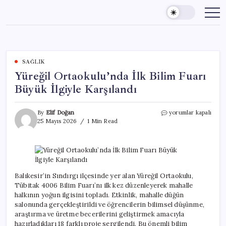
Skip
to
content
SAĞLIK
Yüreğil Ortaokulu’nda İlk Bilim Fuarı
Büyük İlgiyle Karşılandı
Yüreğil
By
Elif Doğan
yorumlar kapalı
Ortaokulu’nda
25 Mayıs 2026
1 Min Read
İlk
Bilim
Fuarı
Büyük
İlgiyle
Karşılandı
Balıkesir’in Sındırgı ilçesinde yer alan Yüreğil Ortaokulu,
için
Tübitak 4006 Bilim Fuarı’nı ilk kez düzenleyerek mahalle
halkının yoğun ilgisini topladı. Etkinlik, mahalle düğün
salonunda gerçekleştirildi ve öğrencilerin bilimsel düşünme,
araştırma ve üretme becerilerini geliştirmek amacıyla
hazırladıkları 18 farklı proje sergilendi. Bu önemli bilim