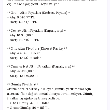
Son
eğilim ise aşağı yönlü seyir izliyor.
Durum
için
**Gram Altın Fiyatları (Serbest Piyasa)**
– Alış: 6.540,77 TL
– Satış: 6.541,45 TL
**Çeyrek Altın Fiyatları (Kapalıçarşı)**
– Alış: 10.657,00 TL
– Satış: 10.745,00 TL
**Ons Altın Fiyatları (Küresel Parite)**
– Alış: 4.464,60 Dolar
– Satış: 4.465,19 Dolar
**Cumhuriyet Altını Fiyatları (Kapalıçarşı)**
– Alış: 42.495,00 TL
– Satış: 42.830,00 TL
**Gümüş Fiyatları**
Altınla paralel bir seyir izleyen gümüş, yatırımcılar için
alternatif bir değerli metal olmaya devam ediyor. Gümüş
fiyatları aşağıdaki gibi seyrediyor:
– Ons Gümüş: 76 – 81 Dolar
– Gram Gümüş: 110 – 115 TL