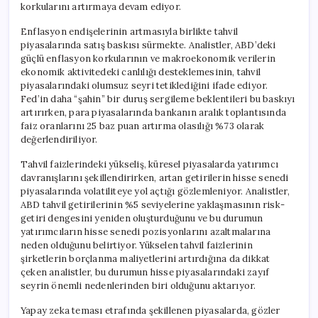
korkularını artırmaya devam ediyor.
Enflasyon endişelerinin artmasıyla birlikte tahvil
piyasalarında satış baskısı sürmekte. Analistler, ABD’deki
güçlü enflasyon korkularının ve makroekonomik verilerin
ekonomik aktivitedeki canlılığı desteklemesinin, tahvil
piyasalarındaki olumsuz seyri tetiklediğini ifade ediyor.
Fed’in daha “şahin” bir duruş sergileme beklentileri bu baskıyı
artırırken, para piyasalarında bankanın aralık toplantısında
faiz oranlarını 25 baz puan artırma olasılığı %73 olarak
değerlendiriliyor.
Tahvil faizlerindeki yükseliş, küresel piyasalarda yatırımcı
davranışlarını şekillendirirken, artan getirilerin hisse senedi
piyasalarında volatiliteye yol açtığı gözlemleniyor. Analistler,
ABD tahvil getirilerinin %5 seviyelerine yaklaşmasının risk-
getiri dengesini yeniden oluşturduğunu ve bu durumun
yatırımcıların hisse senedi pozisyonlarını azaltmalarına
neden olduğunu belirtiyor. Yükselen tahvil faizlerinin
şirketlerin borçlanma maliyetlerini artırdığına da dikkat
çeken analistler, bu durumun hisse piyasalarındaki zayıf
seyrin önemli nedenlerinden biri olduğunu aktarıyor.
Yapay zeka teması etrafında şekillenen piyasalarda, gözler