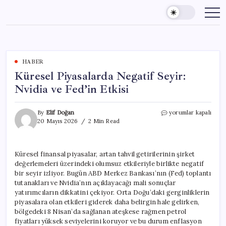
Skip
to
content
HABER
Küresel Piyasalarda Negatif Seyir:
Nvidia ve Fed’in Etkisi
Küresel
By
Elif Doğan
yorumlar kapalı
Piyasalarda
20 Mayıs 2026
2 Min Read
Negatif
Seyir:
Nvidia
Küresel finansal piyasalar, artan tahvil getirilerinin şirket
ve
değerlemeleri üzerindeki olumsuz etkileriyle birlikte negatif
Fed’in
Etkisi
bir seyir izliyor. Bugün ABD Merkez Bankası’nın (Fed) toplantı
için
tutanakları ve Nvidia’nın açıklayacağı mali sonuçlar
yatırımcıların dikkatini çekiyor. Orta Doğu’daki gerginliklerin
piyasalara olan etkileri giderek daha belirgin hale gelirken,
bölgedeki 8 Nisan’da sağlanan ateşkese rağmen petrol
fiyatları yüksek seviyelerini koruyor ve bu durum enflasyon