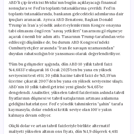
ABD’li çip üreticisi Nvidia’nın bugün açıklayacağı finansal
sonuçlara ve Fed’in toplantı tutanaklarına çevrildi. Fed’in
toplantı tutanaklarında, bankanın gelecekteki adımlarına dair
ipuçları aranacak. Ayrıca ABD Senatosu, Başkan Donald
Trump’ın İran’a yönelik askeri eylemlerinin Kongre onayına
tabi olmasını öngören “savaş yetkileri” tasarısını görüşmeye
açarak önemli bir adım attı. Tasarının Trump tarafından veto
edileceği düşünülse de, bu durum ABD Kongresi’ndeki
Cumhuriyetçiler arasında “İran ile savaşın uzamasından”
duyulan rahatsızlığın bir yansıması olarak değerlendiriliyor.
Tüm bu gelişmeler ışığında, dün ABD 10 yıllık tahvil faizi
%4,6833’e ulaşarak 16 Ocak 2025’ten bu yana en yüksek
seviyesini test etti; 30 yıllık hazine tahvil faizi de %5,19’un
üzerine çıkarak 2007’den bu yana en yüksek seviyesine ulaştı.
ABD’nin 10 yıllık tahvil getirisi yeni günde %4,65’te
dengelendi. Analistler, yükselen tahvil faizlerinin aslında tahvil
fiyatlarının düşmesi ve tahvil satışlarının artması anlamına
geldiğini hatırlatıyor. Fed’e yönelik tahminlerin “şahin” tarafa
kaymasıyla, dolar endeksi kritik seviye olan 100’e yakın
kalmaya devam ediyor.
Güçlü dolar ve artan tahvil faizleriyle birlikte alternatif
maliyeti yükselen altının ons fiyatı, dün %1,9 düşerek 4,481