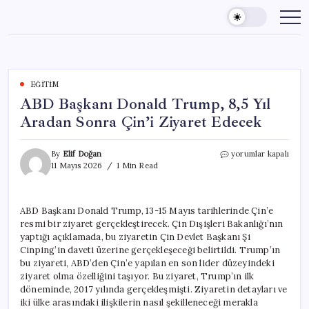
Skip
to
content
EĞITIM
ABD Başkanı Donald Trump, 8,5 Yıl
Aradan Sonra Çin’i Ziyaret Edecek
ABD
By
Elif Doğan
yorumlar kapalı
Başkanı
11 Mayıs 2026
1 Min Read
Donald
Trump,
8,5
ABD Başkanı Donald Trump, 13-15 Mayıs tarihlerinde Çin’e
Yıl
resmi bir ziyaret gerçekleştirecek. Çin Dışişleri Bakanlığı’nın
Aradan
Sonra
yaptığı açıklamada, bu ziyaretin Çin Devlet Başkanı Şi
Çin’i
Cinping’in daveti üzerine gerçekleşeceği belirtildi. Trump’ın
Ziyaret
bu ziyareti, ABD’den Çin’e yapılan en son lider düzeyindeki
Edecek
ziyaret olma özelliğini taşıyor. Bu ziyaret, Trump’ın ilk
için
döneminde, 2017 yılında gerçekleşmişti. Ziyaretin detayları ve
iki ülke arasındaki ilişkilerin nasıl şekilleneceği merakla