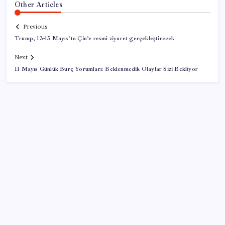
Other Articles
Previous
Trump, 13-15 Mayıs’ta Çin’e resmî ziyaret gerçekleştirecek
Next
11 Mayıs Günlük Burç Yorumları: Beklenmedik Olaylar Sizi Bekliyor
SON YAZILAR
8 günün bilançosu açıklandı… O sınıra yaklaştı: İşte
YENİ Parti’ye bağış kampanyasında son durum