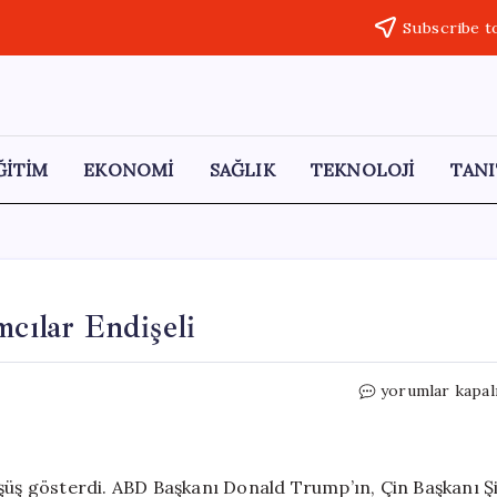
Subscribe t
ĞİTİM
EKONOMİ
SAĞLIK
TEKNOLOJİ
TANI
mcılar Endişeli
Altın
yorumlar kapal
Piyasasında
Düşüş:
Yatırımcılar
Endişeli
 düşüş gösterdi. ABD Başkanı Donald Trump’ın, Çin Başkanı Ş