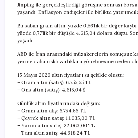
Jinping ile gerçekleştirdiği görüşme sonrası borsa 
yaşandı. Enflasyon endişeleri ile birlikte yatırımcı
Bu sabah gram altın, yüzde 0,56’lık bir değer kaybı i
yüzde 0,77’lik bir düşüşle 4.615,04 dolara düştü. S
yaşadı.
ABD ile İran arasındaki müzakerelerin sonuçsuz kalm
yerine daha riskli varlıklara yönelmesine neden ol
15 Mayıs 2026 altın fiyatları şu şekilde oluştu:
– Gram altın (satış): 6.755,55 TL
– Ons altın (satış): 4.615,04 $
Günlük altın fiyatlarındaki değişim:
– Gram altın alış: 6.754,66 TL
– Çeyrek altın satış: 11.035,00 TL
– Yarım altın satış: 22.063,00 TL
– Tam altın satış: 44.318,24 TL