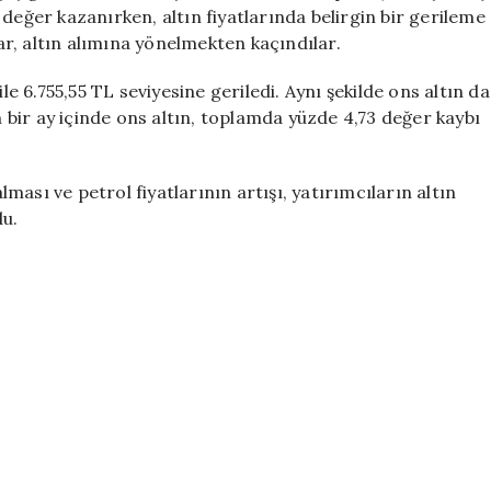
için
değer kazanırken, altın fiyatlarında belirgin bir gerileme
lar, altın alımına yönelmekten kaçındılar.
le 6.755,55 TL seviyesine geriledi. Aynı şekilde ons altın da
on bir ay içinde ons altın, toplamda yüzde 4,73 değer kaybı
ası ve petrol fiyatlarının artışı, yatırımcıların altın
du.