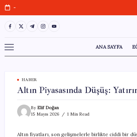
Skip
-
to
content
https://www.facebook.com/
https://twitter.com/
https://t.me/
https://www.instagram.com/
https://youtube.com/
ANA SAYFA
E
HABER
Altın Piyasasında Düşüş: Yatırı
By
Elif Doğan
15 Mayıs 2026
1 Min Read
Altın fiyatları, son gelişmelerle birlikte ciddi bir