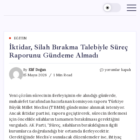
Skip
to
content
EĞITIM
İktidar, Silah Bırakma Talebiyle Süreç
Raporunu Gündeme Almadı
İktidar,
By
Elif Doğan
yorumlar kapalı
Silah
15 Mayıs 2026
1 Min Read
Bırakma
Talebiyle
Süreç
Yeni çözüm sürecinin ilerleyişinin ele alındığı günlerde,
Raporunu
muhalefet tarafından hazırlanan komisyon raporu Türkiye
Gündeme
Almadı
Büyük Millet Meclisi (TBMM) gündemine alınmak isteniyor.
için
Ancak iktidar partisi, raporu geçiştirerek, sürecin ilerlemesi
için öncelikle silahların tamamen bırakılması gerektiğini
vurguladı. AK Parti, “Süreç, silahların bırakıldığının ilgili
kurumlarca doğrulandığı bir ortamda ilerleyecektir.
Gerektiğinde Meclis’e sunulacak düzenlemeler ise, ihtiyaç