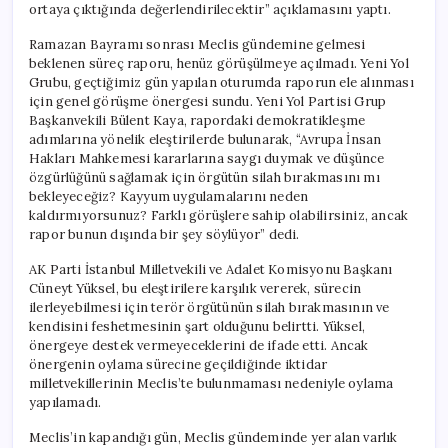
ortaya çıktığında değerlendirilecektir” açıklamasını yaptı.
Ramazan Bayramı sonrası Meclis gündemine gelmesi
beklenen süreç raporu, henüz görüşülmeye açılmadı. Yeni Yol
Grubu, geçtiğimiz gün yapılan oturumda raporun ele alınması
için genel görüşme önergesi sundu. Yeni Yol Partisi Grup
Başkanvekili Bülent Kaya, rapordaki demokratikleşme
adımlarına yönelik eleştirilerde bulunarak, “Avrupa İnsan
Hakları Mahkemesi kararlarına saygı duymak ve düşünce
özgürlüğünü sağlamak için örgütün silah bırakmasını mı
bekleyeceğiz? Kayyum uygulamalarını neden
kaldırmıyorsunuz? Farklı görüşlere sahip olabilirsiniz, ancak
rapor bunun dışında bir şey söylüyor” dedi.
AK Parti İstanbul Milletvekili ve Adalet Komisyonu Başkanı
Cüneyt Yüksel, bu eleştirilere karşılık vererek, sürecin
ilerleyebilmesi için terör örgütünün silah bırakmasının ve
kendisini feshetmesinin şart olduğunu belirtti. Yüksel,
önergeye destek vermeyeceklerini de ifade etti. Ancak
önergenin oylama sürecine geçildiğinde iktidar
milletvekillerinin Meclis’te bulunmaması nedeniyle oylama
yapılamadı.
Meclis’in kapandığı gün, Meclis gündeminde yer alan varlık