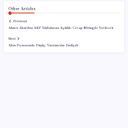
Other Articles
Previous
Ahmet Akın’dan AKP İddialarına Açıklık: Cevap Mitingde Verilecek
Next
Altın Piyasasında Düşüş: Yatırımcılar Endişeli
SON YAZILAR
8 günün bilançosu açıklandı… O sınıra yaklaştı: İşte
YENİ Parti’ye bağış kampanyasında son durum