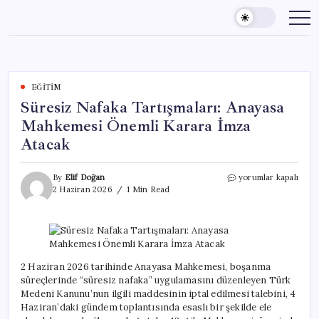
Skip
to
content
EĞITIM
Süresiz Nafaka Tartışmaları: Anayasa
Mahkemesi Önemli Karara İmza
Atacak
Süresiz
By
Elif Doğan
yorumlar kapalı
Nafaka
2 Haziran 2026
1 Min Read
Tartışmaları:
Anayasa
Mahkemesi
Önemli
Karara
İmza
2 Haziran 2026 tarihinde Anayasa Mahkemesi, boşanma
Atacak
süreçlerinde “süresiz nafaka” uygulamasını düzenleyen Türk
için
Medeni Kanunu’nun ilgili maddesinin iptal edilmesi talebini, 4
Haziran’daki gündem toplantısında esaslı bir şekilde ele