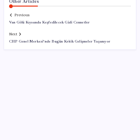
Other Articles
Previous
Van Gölü Kıyısında Keşfedilecek Gizli Cennetler
Next
CHP Genel Merkezi’nde Bugün Kritik Gelişmeler Yaşanıyor
SON YAZILAR
Çıkarılabilir Bataryalı Telefonlar Geri Dönüyor
28 ilde CHP’li başkan kalmadı! YENİ Parti’ye geçen