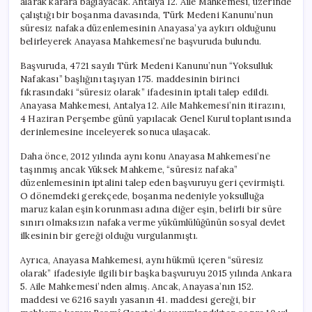
alarak karara bağlayacak. Antalya 12. Aile Mahkemesi, üzerinde
çalıştığı bir boşanma davasında, Türk Medeni Kanunu’nun
süresiz nafaka düzenlemesinin Anayasa’ya aykırı olduğunu
belirleyerek Anayasa Mahkemesi’ne başvuruda bulundu.
Başvuruda, 4721 sayılı Türk Medeni Kanunu’nun “Yoksulluk
Nafakası” başlığını taşıyan 175. maddesinin birinci
fıkrasındaki “süresiz olarak” ifadesinin iptali talep edildi.
Anayasa Mahkemesi, Antalya 12. Aile Mahkemesi’nin itirazını,
4 Haziran Perşembe günü yapılacak Genel Kurul toplantısında
derinlemesine inceleyerek sonuca ulaşacak.
Daha önce, 2012 yılında aynı konu Anayasa Mahkemesi’ne
taşınmış ancak Yüksek Mahkeme, “süresiz nafaka”
düzenlemesinin iptalini talep eden başvuruyu geri çevirmişti.
O dönemdeki gerekçede, boşanma nedeniyle yoksulluğa
maruz kalan eşin korunması adına diğer eşin, belirli bir süre
sınırı olmaksızın nafaka verme yükümlülüğünün sosyal devlet
ilkesinin bir gereği olduğu vurgulanmıştı.
Ayrıca, Anayasa Mahkemesi, aynı hükmü içeren “süresiz
olarak” ifadesiyle ilgili bir başka başvuruyu 2015 yılında Ankara
5. Aile Mahkemesi’nden almış. Ancak, Anayasa’nın 152.
maddesi ve 6216 sayılı yasanın 41. maddesi gereği, bir