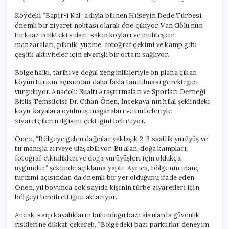
Köydeki “Bapir-i Kal” adıyla bilinen Hüseyin Dede Türbesi,
önemli bir ziyaret noktası olarak öne çıkıyor. Van Gölü’nün
turkuaz renkteki suları, sakin koyları ve muhteşem
manzaraları, piknik, yüzme, fotoğraf çekimi ve kamp gibi
çeşitli aktiviteler için elverişli bir ortam sağlıyor.
Bölge halkı, tarihi ve doğal zenginlikleriyle ön plana çıkan
köyün turizm açısından daha fazla tanıtılması gerektiğini
vurguluyor. Anadolu Sualtı Araştırmaları ve Sporları Derneği
Bitlis Temsilcisi Dr. Cihan Önen, İncekaya’nın hilal şeklindeki
koyu, kayalara oyulmuş mağaraları ve türbeleriyle
ziyaretçilerin ilgisini çektiğini belirtiyor.
Önen, “Bölgeye gelen dağcılar yaklaşık 2-3 saatlik yürüyüş ve
tırmanışla zirveye ulaşabiliyor. Bu alan, doğa kampları,
fotoğraf etkinlikleri ve doğa yürüyüşleri için oldukça
uygundur” şeklinde açıklama yaptı. Ayrıca, bölgenin inanç
turizmi açısından da önemli bir yer olduğunu ifade eden
Önen, yıl boyunca çok sayıda kişinin türbe ziyaretleri için
bölgeyi tercih ettiğini aktarıyor.
Ancak, sarp kayalıkların bulunduğu bazı alanlarda güvenlik
risklerine dikkat çekerek, “Bölgedeki bazı parkurlar deneyim