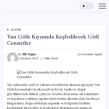
Skip
to
content
EĞITIM
Van Gölü Kıyısında Keşfedilecek Gizli
Cennetler
Van
By
Elif Doğan
yorumlar kapalı
Gölü
2 Haziran 2026
1 Min Read
Kıyısında
Keşfedilecek
Gizli
Cennetler
için
Yaz aylarında yerli ve yabancı turistlerin akınına uğrayan Van
Gölü kıyısındaki İncekaya (Por) köyü, tarihi ve doğal
güzellikleriyle dikkat çekiyor. Urartu dönemine ait kalıntıları
ve kayalara oyulmuş yapılarıyla koruma altında olan İncekaya
Mağaraları, doğa yürüyüşü yapmak ve bölgenin tarihini
keşfetmek isteyenler için ideal bir destinasyon sunuyor.