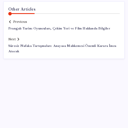
Other Articles
Previous
Prangalı Yarim: Oyuncuları, Çekim Yeri ve Film Hakkında Bilgiler
Next
Süresiz Nafaka Tartışmaları: Anayasa Mahkemesi Önemli Karara İmza
Atacak
SON YAZILAR
Çıkarılabilir Bataryalı Telefonlar Geri Dönüyor