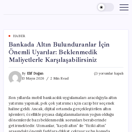
Skip
to
content
HABER
Bankada Altın Bulunduranlar İçin
Önemli Uyarılar: Beklenmedik
Maliyetlerle Karşılaşabilirsiniz
Bankada
By
Elif Doğan
yorumlar kapalı
Altın
13 Mayıs 2026
2 Min Read
Bulunduranlar
İçin
Önemli
Son yıllarda mobil bankacılık uygulamaları aracılığıyla altın
Uyarılar:
yatırımı yapmak, pek çok yatırımcı için cazip bir seçenek
Beklenmedik
Maliyetlerle
haline geldi. Ancak, dijital ortamda gerçekleştirilen altın
Karşılaşabilirsiniz
işlemleri, özellikle piyasa dalgalanmalarının yoğun olduğu
için
dönemlerde bazı beklenmedik sorunları beraberinde
getirmektedir. Uzmanlar, “kaydi altın” ile “fiziki altın”
arasındaki önemli farklara dikkat çekiyor ve bu konuda