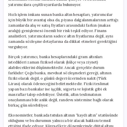
yatırımcılara çeşitli uyarılarda bulunuyor.
Hızlı işlem imkanı sunan banka altın hesapları, yatırımcılar
için büyük bir avantaj olsa da, piyasa dalgalanmalarının arttığı
zamanlarda alış ve satış fiyatları arasındaki farkın (makas
aralığı) genişlemesi önemli bir risk teşkil ediyor. Finans
analistleri, yatırımcıların sadece altın fiyatlarına değil, aynı
zamanda sözleşme detaylarına da dikkat etmeleri gerektiğini
vurguluyor.
Birçok yatırımcı, banka hesaplarındaki gram altınları
istedikleri zaman fiziksel olarak (külçe veya ziynet)
alabileceklerini düşünmektedir. Ancak gerçekte durum
farklıdır: Çoğu banka, mevduat sözleşmeleri gereği, altının
fiziki olarak değil, o günkü değeri üzerinden nakit (Türk
Lirası) olarak ödeneceğini belirtmektedir. Fiziki teslimat
yapan bazı bankalar ise işçilik, sigorta ve lojistik gibi ek
masraflar talep edebiliyor. Üstelik, altın teslimatının
onaylanması bile anlık değil, randevu sistemine bağlı olarak
birkaç gün sürebiliyor.
Ekonomistler, bankada tutulan altının “kaydi altın” statüsünde
olduğunu ve bu durumun yalnızca bir alacak hakkını temsil
ettiğini ifade ediyor. Küresel kriz dönemlerinde dijital altını