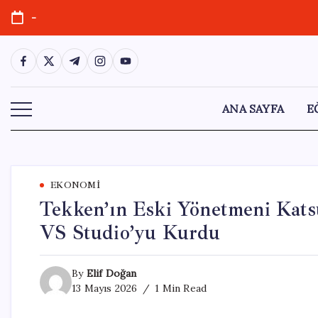
Skip
-
to
content
https://www.facebook.com/
https://twitter.com/
https://t.me/
https://www.instagram.com/
https://youtube.com/
ANA SAYFA
E
EKONOMI
Tekken’ın Eski Yönetmeni Kats
VS Studio’yu Kurdu
By
Elif Doğan
13 Mayıs 2026
1 Min Read