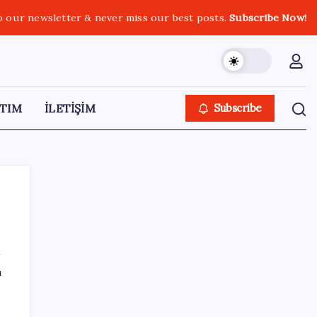
o our newsletter & never miss our best posts.
Subscribe Now!
TIM
İLETİŞİM
Subscribe
SON YAZILAR
ı
Elif Buse Doğan Gözü Kapalı Teknolojik
Cihazları Tahmin Etti!