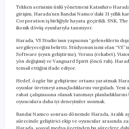
Tekken serisinin ünlü yönetmeni Katsuhiro Harada,
girişim, Harada’nın Bandai Namco’daki 31 yıllık ka
Corporation iş birliğiyle hayata geçirildi. SNK, Th
ikonik dövüş oyunlarıyla tanınıyor.
Harada, VS Studio’nun yapısının “geleneklerin dışın
sergileyeceğini belirtti. Stüdyonun ismi olan “VS”
Software (oyun geliştirme), Versus (rekabet), Visio
yön değişimi) ve Vanguard Spirit (öncü ruh). Harad
temsil ettiğini ifade ediyor.
Hedef, özgür bir geliştirme ortamı yaratmak Harada
oyunlar üretmeyi amaçladıklarını vurguladı. Yeni 
rahat çalışmasına olanak tanımayı planladıklarını b
oyunculara daha iyi deneyimler sunmak.
Bandai Namco sonrası dönemde Harada, Aralık ayı
sürecinde geliştirici ekip ve oyuncular arasında z
Harada, sosyal medya üzerinden bu süreçlere dahil 