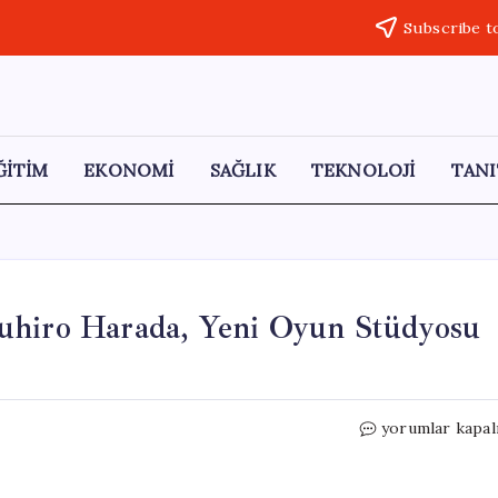
Subscribe t
ĞİTİM
EKONOMİ
SAĞLIK
TEKNOLOJİ
TANI
uhiro Harada, Yeni Oyun Stüdyosu
Tekken’ın
yorumlar kapal
Eski
Yönetmeni
Katsuhiro