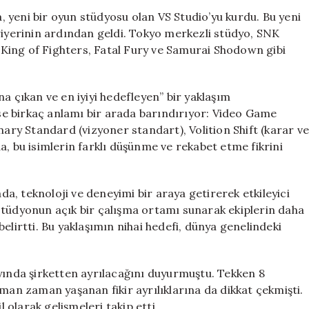
Harada,
 yeni bir oyun stüdyosu olan VS Studio’yu kurdu. Bu yeni
Yeni
riyerinin ardından geldi. Tokyo merkezli stüdyo, SNK
Oyun
e King of Fighters, Fatal Fury ve Samurai Shodown gibi
Stüdyosu
VS
Studio’yu
a çıkan ve en iyiyi hedefleyen” bir yaklaşım
Kurdu
 ise birkaç anlamı bir arada barındırıyor: Video Game
için
nary Standard (vizyoner standart), Volition Shift (karar v
a, bu isimlerin farklı düşünme ve rekabet etme fikrini
, teknoloji ve deneyimi bir araya getirerek etkileyici
stüdyonun açık bir çalışma ortamı sunarak ekiplerin daha
elirtti. Bu yaklaşımın nihai hedefi, dünya genelindeki
nda şirketten ayrılacağını duyurmuştu. Tekken 8
aman zaman yaşanan fikir ayrılıklarına da dikkat çekmişti.
olarak gelişmeleri takip etti.